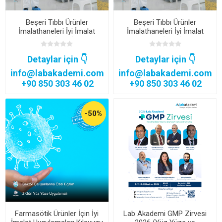
Beşeri Tıbbı Ürünler
Beşeri Tıbbı Ürünler
İmalathaneleri İyi İmalat
İmalathaneleri İyi İmalat
Uygulamaları (GMP) Kılavuzu
Uygulamaları (GMP) Kılavuzu
Ek-1 Steril Ürünlerin Üretimi
Ek-1 Validasyon Master
Eğitimi ( Şirketlere Özel)
Planı ve Validasyon
Detaylar için 👇
Detaylar için 👇
Yaklaşımı Eğitimi (Şirketlere
info@labakademi.com
info@labakademi.com
Özel)
+90 850 303 46 02
+90 850 303 46 02
-50%
Farmasötik Ürünler İçin İyi
Lab Akademi GMP Zirvesi