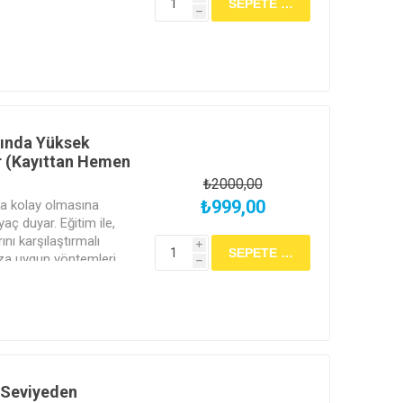
h
rında Yüksek
r (Kayıttan Hemen
₺2000,00
₺999,00
a kolay olmasına
aç duyar. Eğitim ile,
ı karşılaştırmalı
i
ıza uygun yöntemleri
h
 Seviyeden