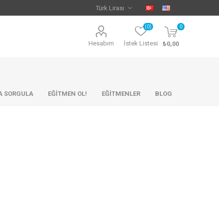
(0)
0
Hesabım
İstek Listesi
₺0,00
KA SORGULA
EĞİTMEN OL!
EĞİTMENLER
BLOG