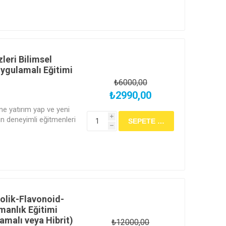
leri Bilimsel
Uygulamalı Eğitimi
₺6000,00
₺2990,00
ine yatırım yap ve yeni
i
n deneyimli eğitmenleri
h
bileceğin bu eğitimde
nolik-Flavonoid-
manlık Eğitimi
amalı veya Hibrit)
₺12000,00