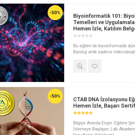
-50%
Biyoinformatik 101: Biy
Temelleri ve Uygulamalar
Hemen İzle, Katılım Belge
Bu eğitim ile biyoinformatik dün
Biyoloji artık sadece mikroskopl
ve veri tabanlarıyla yapılıyor. Mo
büyüyen alanı Biyoinformatiğe ilk
nasıl bilgiye, bilginin ise teda
Çelik ile keşfedin.
-50%
CTAB DNA İzolasyonu Eği
Hemen İzle, Başarı Sertif
Bilgiye Anında Erişin: Eğitimi Ş
İzlemeye Başlayın, Lab Akademi 