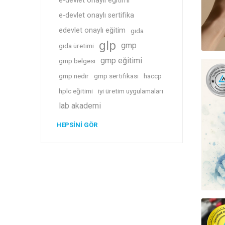
e-devlet onaylı eğitimi
e-devlet onaylı sertifika
edevlet onaylı eğitim
gıda
glp
gmp
gıda üretimi
gmp eğitimi
gmp belgesi
gmp nedir
gmp sertifikası
haccp
hplc eğitimi
iyi üretim uygulamaları
lab akademi
HEPSINI GÖR