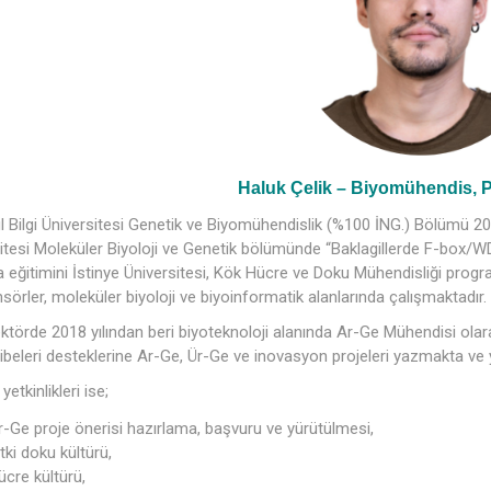
Haluk Çelik – Biyomühendis, 
l Bilgi Üniversitesi Genetik ve Biyomühendislik (%100 İNG.) Bölümü 20
itesi Moleküler Biyoloji ve Genetik bölümünde “Baklagillerde F-box/WD4
 eğitimini İstinye Üniversitesi, Kök Hücre ve Doku Mühendisliği progra
sörler, moleküler biyoloji ve biyoinformatik alanlarında çalışmaktadır.
ktörde 2018 yılından beri biyoteknoloji alanında Ar-Ge Mühendisi ola
beleri desteklerine Ar-Ge, Ür-Ge ve inovasyon projeleri yazmakta ve 
yetkinlikleri ise;
r-Ge proje önerisi hazırlama, başvuru ve yürütülmesi,
tki doku kültürü,
ücre kültürü,