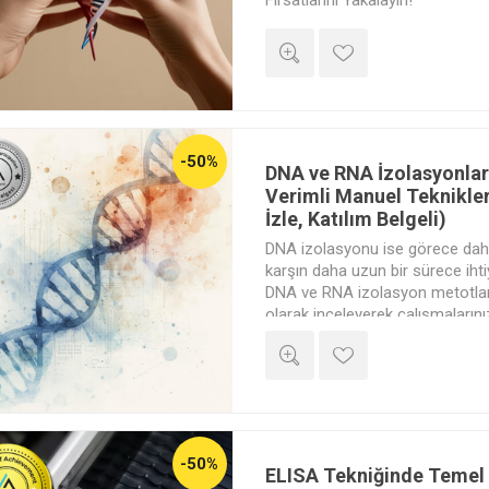
Fırsatlarını Yakalayın!
-50%
DNA ve RNA İzolasyonla
Verimli Manuel Teknikle
İzle, Katılım Belgeli)
DNA izolasyonu ise görece dah
karşın daha uzun bir sürece ihtiy
DNA ve RNA izolasyon metotların
olarak inceleyerek çalışmaların
öğreneceksiniz.
-50%
ELISA Tekniğinde Temel