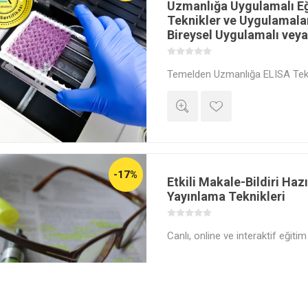
Uzmanlığa Uygulamalı Eğ
Teknikler ve Uygulamala
Bireysel Uygulamalı veya
Temelden Uzmanlığa ELISA Tekn
saat teorik kayıttan, 8 saat yü
yoğun eğitimle kariyerine yatırı
Akademi’nin deneyimli eğitmenl
yüze bireysel uygulamalı hem de
katılabileceğin bu eğitimde kariye
Beklemek istemiyorsan hemen k
seçeneğiyle de eğitime erişim s
-17%
Etkili Makale-Bildiri Haz
Yayınlama Teknikleri
Canlı, online ve interaktif eğitim