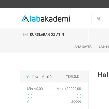
KURSLARA GÖZ ATIN
ANA SAYFA
LAB 1
Hal
Fiyat Aralığı
TEMIZLE
Min:
₺0,00
Max:
₺39999,00
0
39999