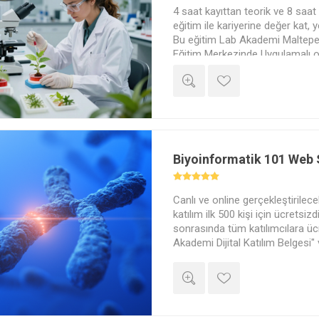
4 saat kayıttan teorik ve 8 saa
eğitim ile kariyerine değer kat, y
Bu eğitim Lab Akademi Maltepe
Eğitim Merkezinde Uygulamalı o
gerçekleştirilecektir. Aynı zama
olarak online platformdan katılab
ayrıca çevrimiçi ve kayıttan he
alabilirsiniz.
Biyoinformatik 101 Web 
Canlı ve online gerçekleştirile
katılım ilk 500 kişi için ücretsiz
sonrasında tüm katılımcılara üc
Akademi Dijital Katılım Belgesi" v