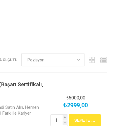
A ÖLÇÜTÜ
Başarı Sertifikalı,
₺5000,00
₺2999,00
imdi Satın Alın, Hemen
Farkı ile Kariyer
i
h