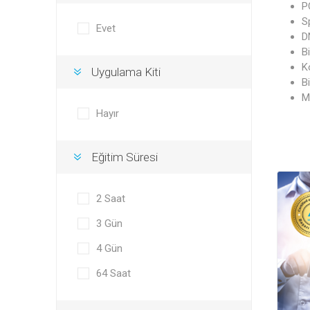
P
S
Evet
D
B
K
Uygulama Kiti
Bi
Mi
Hayır
Eğitim Süresi
2 Saat
3 Gün
4 Gün
64 Saat