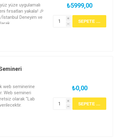
₺5999,00
t yüz yüze uygulamalı
eni fırsatları yakala! 🎉
/İstanbul Deneyim ve
i
larak
h
nda bu eğitime hibrit
ilirsiniz. Bu eğitimi
men izleme seçeneği ile
Semineri
cek web seminerine
₺0,00
dir. Web semineri
retsiz olarak "Lab
i
erilecektir.
h