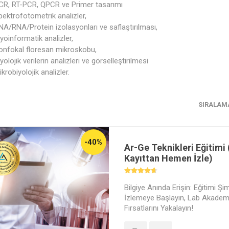
CR, RT-PCR, QPCR ve Primer tasarımı
pektrofotometrik analizler,
NA/RNA/Protein izolasyonları ve saflaştırılması,
iyoinformatik analizler,
onfokal floresan mikroskobu,
yolojik verilerin analizleri ve görselleştirilmesi
krobiyolojik analizler.
SIRALAM
-40%
Ar-Ge Teknikleri Eğitimi (
Kayıttan Hemen İzle)
Bilgiye Anında Erişin: Eğitimi Ş
İzlemeye Başlayın, Lab Akademi 
Fırsatlarını Yakalayın!