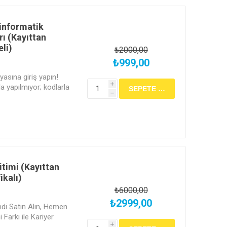
oinformatik
ı (Kayıttan
li)
₺2000,00
₺999,00
yasına giriş yapın!
i
a yapılmıyor; kodlarla
h
dern bilimin en hızlı
 adımınızı atın. Verinin
viye dönüştüğünü Haluk
timi (Kayıttan
ikalı)
₺6000,00
₺2999,00
imdi Satın Alın, Hemen
Farkı ile Kariyer
i