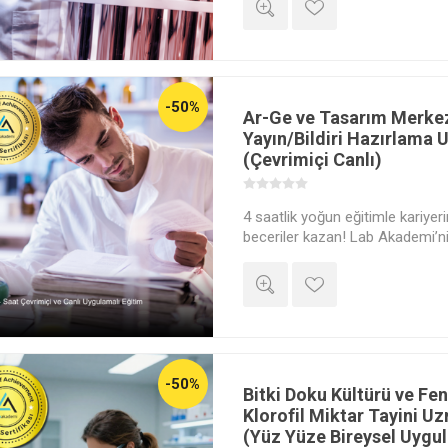
-50%
Ar-Ge ve Tasarım Merkez
Yayın/Bildiri Hazırlama 
(Çevrimiçi Canlı)
4 saatlik yoğun eğitimle kariyer
beceriler kazan! Lab Akademi’ni
eşliğinde, çevrimiçi canlı katıla
kariyer fırsatlarını yakala.
-50%
Bitki Doku Kültürü ve Fe
Klorofil Miktar Tayini Uz
(Yüz Yüze Bireysel Uygul