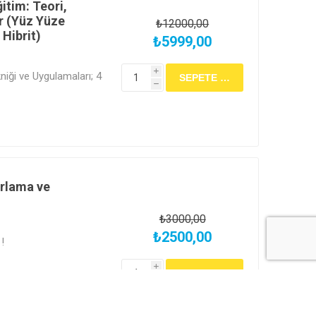
itim: Teori,
r (Yüz Yüze
₺12000,00
 Hibrit)
₺5999,00
i
iği ve Uygulamaları; 4
h
z yüze ve uygulamalı
m yap! 🎉 Lab
eri eşliğinde, hem yüz
 hibrit olarak
r fırsatlarını yakala.
ayıt ol ve hemen izle
ağla!
ırlama ve
₺3000,00
₺2500,00
 !
i
h