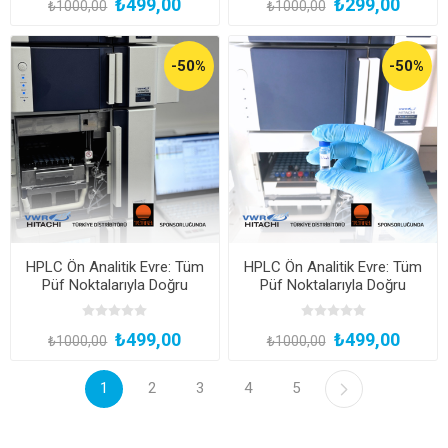
₺499,00
₺299,00
₺1000,00
₺1000,00
-50%
-50%
HPLC Ön Analitik Evre: Tüm
HPLC Ön Analitik Evre: Tüm
Püf Noktalarıyla Doğru
Püf Noktalarıyla Doğru
Standart ve Numune
Standart ve Numune
Hazırlığı
Hazırlığı
₺499,00
₺499,00
₺1000,00
₺1000,00
1
2
3
4
5