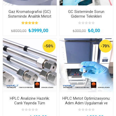
Gaz Kromatografisi (GC)
GC Sisteminde Sorun
Sisteminde Analitik Metot
Giderme Teknikleri
Geliştirme Eğitimi (Kayıttan
Hemen İzle)
₺3999,00
₺0,00
₺8000,00
₺300,00
-50%
-70%
HPLC Analizine Hazırlık:
HPLC Metot Optimizasyonu:
Canlı Yayında Tüm
Adım Adım Uygulamalı ve
Detaylarıyla!
Çevrimiçi Canlı Yayın