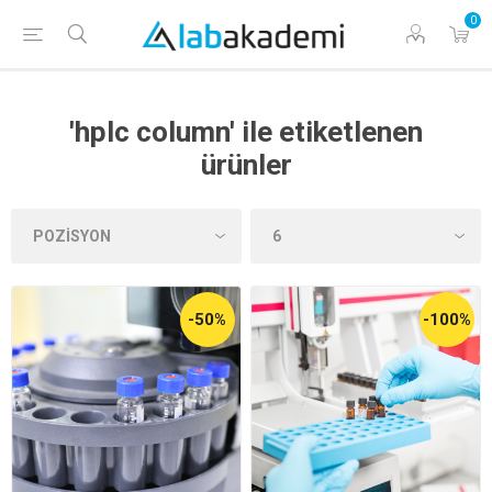
0
'hplc column' ile etiketlenen
ürünler
-50%
-100%