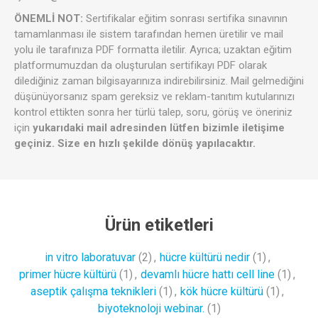
ÖNEMLİ NOT:
Sertifikalar eğitim sonrası sertifika sınavının
tamamlanması ile sistem tarafından hemen üretilir ve mail
yolu ile tarafınıza PDF formatta iletilir. Ayrıca; uzaktan eğitim
platformumuzdan da oluşturulan sertifikayı PDF olarak
dilediğiniz zaman bilgisayarınıza indirebilirsiniz. Mail gelmediğini
düşünüyorsanız spam gereksiz ve reklam-tanıtım kutularınızı
kontrol ettikten sonra her türlü talep, soru, görüş ve öneriniz
için
yukarıdaki mail adresinden lütfen bizimle iletişime
geçiniz. Size en hızlı şekilde dönüş yapılacaktır.
Ürün etiketleri
in vitro laboratuvar
(2)
,
hücre kültürü nedir
(1)
,
primer hücre kültürü
(1)
,
devamlı hücre hattı cell line
(1)
,
aseptik çalışma teknikleri
(1)
,
kök hücre kültürü
(1)
,
biyoteknoloji webinar.
(1)