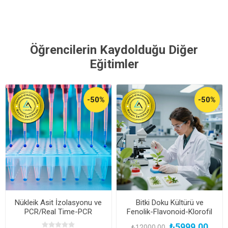
Öğrencilerin Kaydolduğu Diğer
Eğitimler
-50%
-50%
Nükleik Asit İzolasyonu ve
Bitki Doku Kültürü ve
PCR/Real Time-PCR
Fenolik-Flavonoid-Klorofil
Uygulamaları Uzmanlık
Miktar Tayini Uzmanlık
₺5999,00
₺12000,00