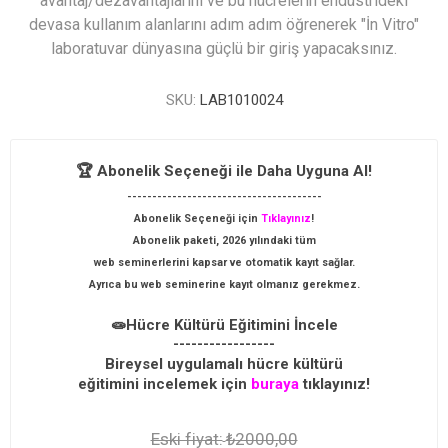
avantaj/dezavantajlarını ve bu hücrelerin endüstrideki
devasa kullanım alanlarını adım adım öğrenerek "İn Vitro"
laboratuvar dünyasına güçlü bir giriş yapacaksınız.
SKU:
LAB1010024
🏆 Abonelik Seçeneği ile Daha Uyguna Al!
---------------------------------------
Abonelik Seçeneği için
Tıklayınız
!
Abonelik paketi, 2026 yılındaki tüm
web seminerlerini kapsar ve otomatik kayıt sağlar.
Ayrıca bu web seminerine kayıt olmanız gerekmez.
🧫Hücre Kültürü Eğitimini İncele
-----------------
Bireysel uygulamalı hücre kültürü
eğitimini incelemek için
buraya
tıklayınız!
Eski fiyat:
₺2000,00