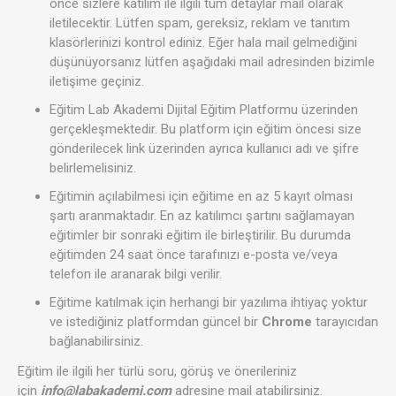
önce sizlere katılım ile ilgili tüm detaylar mail olarak
iletilecektir. Lütfen spam, gereksiz, reklam ve tanıtım
klasörlerinizi kontrol ediniz. Eğer hala mail gelmediğini
düşünüyorsanız lütfen aşağıdaki mail adresinden bizimle
iletişime geçiniz.
Eğitim Lab Akademi Dijital Eğitim Platformu üzerinden
gerçekleşmektedir. Bu platform için eğitim öncesi size
gönderilecek link üzerinden ayrıca kullanıcı adı ve şifre
belirlemelisiniz.
Eğitimin açılabilmesi için eğitime en az 5 kayıt olması
şartı aranmaktadır. En az katılımcı şartını sağlamayan
eğitimler bir sonraki eğitim ile birleştirilir. Bu durumda
eğitimden 24 saat önce tarafınızı e-posta ve/veya
telefon ile aranarak bilgi verilir.
Eğitime katılmak için herhangi bir yazılıma ihtiyaç yoktur
ve istediğiniz platformdan güncel bir
Chrome
tarayıcıdan
bağlanabilirsiniz.
Eğitim ile ilgili her türlü soru, görüş ve önerileriniz
için
info@labakademi.com
adresine mail atabilirsiniz.