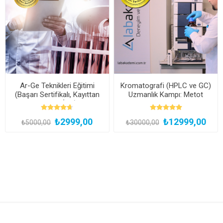
Ar-Ge Teknikleri Eğitimi
Kromatografi (HPLC ve GC)
(Başarı Sertifikalı, Kayıttan
Uzmanlık Kampı: Metot
Hemen İzle)
Geliştirmeden Validasyona
Uygulamalı Kariyer Programı
₺2999,00
₺12999,00
(Yüz Yüze Bireysel
₺5000,00
₺30000,00
Uygulamalı)