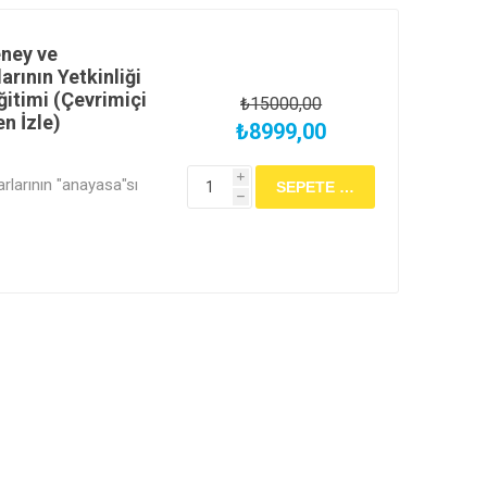
eney ve
rının Yetkinliği
Eğitimi (Çevrimiçi
₺15000,00
n İzle)
₺8999,00
i
rlarının "anayasa"sı
h
025 standardına hakim
, kariyerinizde sizi
r. Lab Akademi
akademik ve pratik
zi uluslararası
ttan hemen izle seçeneği
in, ister online
in!