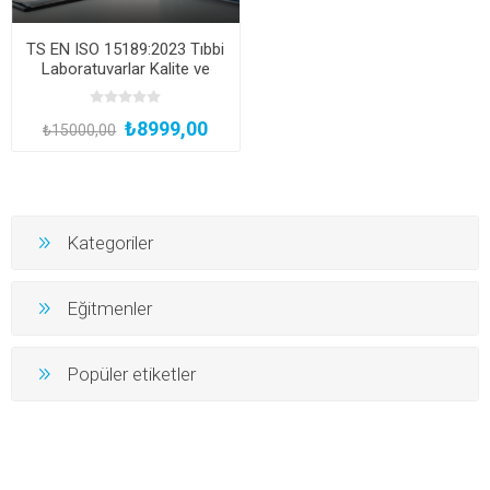
TS EN ISO 15189:2023 Tıbbi
Laboratuvarlar Kalite ve
Yeterlilik için Şartlar Eğitimi
(Çevrimiçi Canlı veya
₺8999,00
Kayıttan Hemen İzle)
₺15000,00
Kategoriler
Eğitmenler
Popüler etiketler