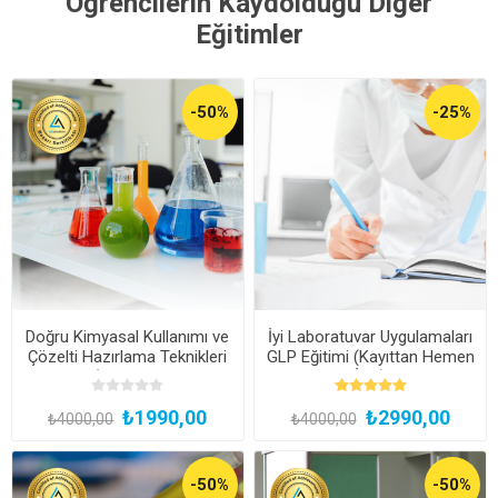
Öğrencilerin Kaydolduğu Diğer
Eğitimler
-50%
-25%
Doğru Kimyasal Kullanımı ve
İyi Laboratuvar Uygulamaları
Çözelti Hazırlama Teknikleri
GLP Eğitimi (Kayıttan Hemen
Eğitimi (Kayıttan Hemen
İzle)
İzle)
₺1990,00
₺2990,00
₺4000,00
₺4000,00
-50%
-50%