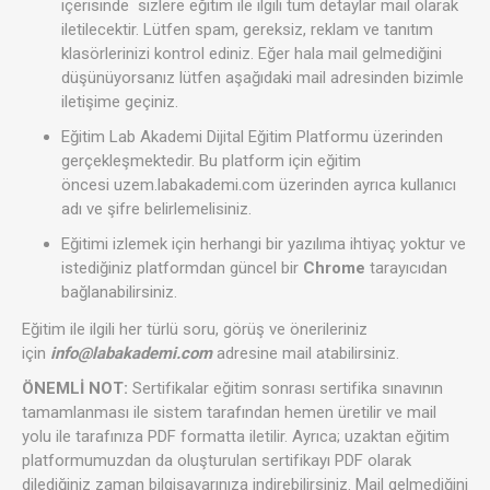
içerisinde sizlere eğitim ile ilgili tüm detaylar mail olarak
iletilecektir. Lütfen spam, gereksiz, reklam ve tanıtım
klasörlerinizi kontrol ediniz. Eğer hala mail gelmediğini
düşünüyorsanız lütfen aşağıdaki mail adresinden bizimle
iletişime geçiniz.
Eğitim Lab Akademi Dijital Eğitim Platformu üzerinden
gerçekleşmektedir. Bu platform için eğitim
öncesi
uzem.labakademi.com
üzerinden ayrıca kullanıcı
adı ve şifre belirlemelisiniz.
Eğitimi izlemek için herhangi bir yazılıma ihtiyaç yoktur ve
istediğiniz platformdan güncel bir
Chrome
tarayıcıdan
bağlanabilirsiniz.
Eğitim ile ilgili her türlü soru, görüş ve önerileriniz
için
info@labakademi.com
adresine mail atabilirsiniz.
ÖNEMLİ NOT:
Sertifikalar eğitim sonrası sertifika sınavının
tamamlanması ile sistem tarafından hemen üretilir ve mail
yolu ile tarafınıza PDF formatta iletilir. Ayrıca; uzaktan eğitim
platformumuzdan da oluşturulan sertifikayı PDF olarak
dilediğiniz zaman bilgisayarınıza indirebilirsiniz. Mail gelmediğini