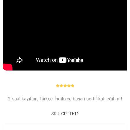
2 saat kayıttan, Türkçe-İngilizce başarı sertifikalı eğitim!!
SKU:
GPTTE11