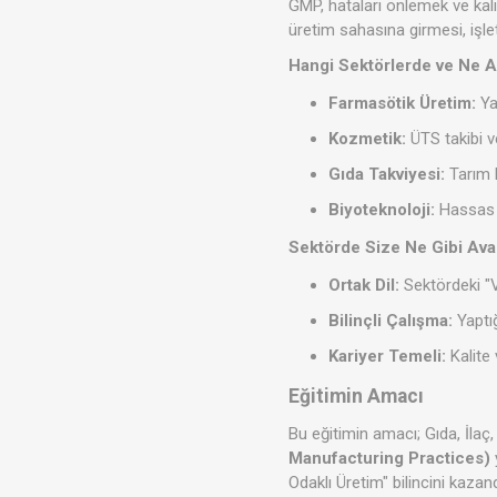
GMP, hataları önlemek ve kali
üretim sahasına girmesi, işlet
Hangi Sektörlerde ve Ne Am
Farmasötik Üretim:
Ya
Kozmetik:
ÜTS takibi ve
Gıda Takviyesi:
Tarım B
Biyoteknoloji:
Hassas ü
Sektörde Size Ne Gibi Avan
Ortak Dil:
Sektördeki "V
Bilinçli Çalışma:
Yaptığ
Kariyer Temeli:
Kalite 
Eğitimin Amacı
Bu eğitimin amacı; Gıda, İlaç
Manufacturing Practices)
Odaklı Üretim" bilincini kazan