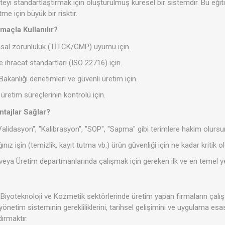
teyi standartlaştırmak için oluşturulmuş küresel bir sistemdir. Bu eği
me için büyük bir risktir.
açla Kullanılır?
sal zorunluluk (TİTCK/GMP) uyumu için.
 ihracat standartları (ISO 22716) için.
akanlığı denetimleri ve güvenli üretim için.
retim süreçlerinin kontrolü için.
tajlar Sağlar?
alidasyon", "Kalibrasyon", "SOP", "Sapma" gibi terimlere hakim olursu
ınız işin (temizlik, kayıt tutma vb.) ürün güvenliği için ne kadar kritik 
veya Üretim departmanlarında çalışmak için gereken ilk ve en temel yet
, Biyoteknoloji ve Kozmetik sektörlerinde üretim yapan firmaların çalış
yönetim sisteminin gerekliliklerini, tarihsel gelişimini ve uygulama esas
dırmaktır.