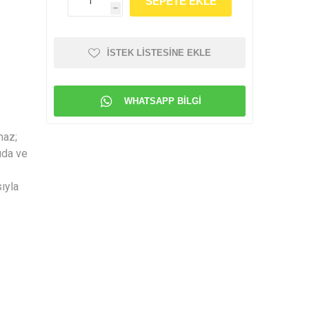
h
İSTEK LISTESINE EKLE
WHATSAPP BILGI
maz;
ıda ve
ıyla