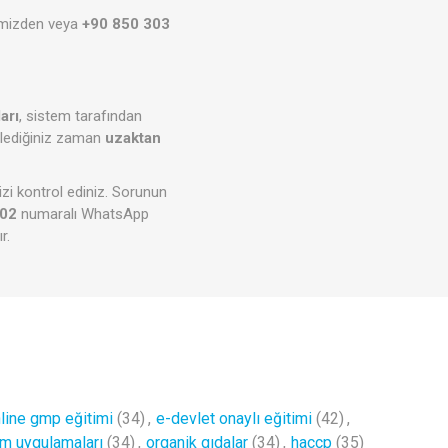
imizden veya
+90 850 303
arı
, sistem tarafından
 dilediğiniz zaman
uzaktan
izi kontrol ediniz. Sorunun
 02
numaralı WhatsApp
r.
line gmp eğitimi
(34)
,
e-devlet onaylı eğitimi
(42)
,
tim uygulamaları
(34)
,
organik gıdalar
(34)
,
haccp
(35)