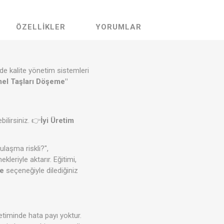
ÖZELLIKLER
YORUMLAR
de kalite yönetim sistemleri
el Taşları Döşeme"
ilirsiniz. 👉
İyi Üretim
laşma riskli?",
leriyle aktarır. Eğitimi,
me
seçeneğiyle dilediğiniz
etiminde hata payı yoktur.