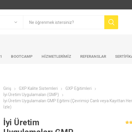
01
BOOTCAMP
HIZMETLERIMIZ
REFERANSLAR
SERTİFİ
Giriş
GXP Kalite Sistemleri
GXP Eğitimleri
İyi Üretim Uygulamaları (GMP)
İyi Üretim Uygulamaları GMP Eğitimi (Çevrimiçi Canlı veya Kayıttan H
İzle)
İyi Üretim