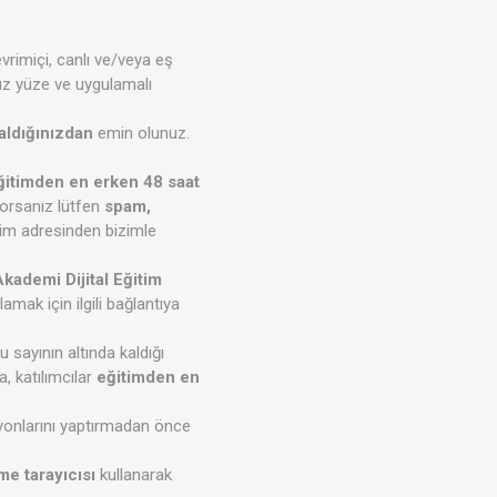
rimiçi, canlı ve/veya eş
üz yüze ve uygulamalı
 aldığınızdan
emin olunuz.
ğitimden en erken 48 saat
iyorsanız lütfen
spam,
işim adresinden bizimle
kademi Dijital Eğitim
mak için ilgili bağlantıya
 sayının altında kaldığı
a, katılımcılar
eğitimden en
syonlarını yaptırmadan önce
e tarayıcısı
kullanarak