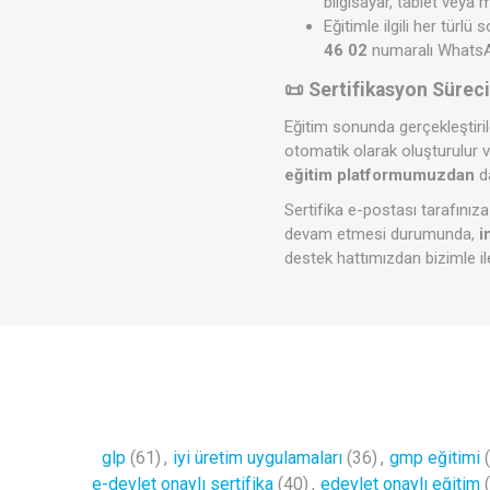
bilgisayar, tablet veya 
Eğitimle ilgili her türlü
46 02
numaralı WhatsApp
📜 Sertifikasyon Sürec
Eğitim sonunda gerçekleştiri
otomatik olarak oluşturulur 
eğitim platformumuzdan
d
Sertifika e-postası tarafınız
devam etmesi durumunda,
i
destek hattımızdan bizimle il
glp
(61)
,
iyi üretim uygulamaları
(36)
,
gmp eğitimi
e-devlet onaylı sertifika
(40)
,
edevlet onaylı eğitim