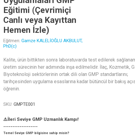
Uygulamaları GMP
Eğitimi (Çevrimiçi
Canlı veya Kayıttan
Hemen İzle)
Eğitmen:
Gamze KALELİOĞLU AKBULUT,
PhD(c)
Kalite, ürün bittikten sonra laboratuvarda test edilerek sağlana
üretim sürecinin her adımında inşa edilmelidir. İlaç, Kozmetik, G
Biyoteknoloji sektörlerinin ortak dili olan GMP standartlarını;
tarihçesinden uygulama esaslarına kadar bütüncül bir bakış açıs
öğrenin.
SKU:
GMPTE001
⚠️İleri Seviye GMP Uzmanlık Kampı!
-------------------
Temel Seviye GMP bilgisine sahip misin?