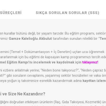
 SÜREÇLERI
SIKÇA SORULAN SORULAR (SSS)
kurallar bütünü değil, bir yaşam tarzıdır. Bu eğitim programı, sektör
enimiz
Gamze Kalelioğlu Akbulut
tarafından sunulan nitelikli bir
"Tem
emini (Temel + Dokümantasyon + İç Denetim) uçtan uca öğrenmek
ararlanmak için bu eğitimi de kapsayan kamp programımızı tercih edeb
el Eğitim Kampı'nı incelemek ve kaydolmak için
tıklayınız!
i ezbere anlatmak yerine; "Neden bone takıyoruz?", "Neden çapraz bu
 gibi soruların cevaplarını, yaşanmış sektör tecrübeleri ve vaka örnek
ir veya yoğun iş takviminize esneklik kazandırmak adına
kayıttan izle
 ve Size Ne Kazandırır?
lığını doğrudan etkileyen ürünlerin (İlaç, Gıda Takviyesi, Kozmetik) ür