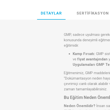
DETAYLAR
SERTIFIKASYON
GMP, sadece uyulması gereken 
konusunda deneyimli eğitm
eğitimidir.
Kamp Fırsatı:
GMP sist
ve
fiyat
avantajından
y
Uygulamaları GMP Tem
Eğitmenimiz, GMP maddelerin
"Dokümantasyon neden hayati?"
çevrimiçi canlı olarak alabil
zaman tamamlayabilirsiniz.
Bu Eğitim Neden Önemli
Neden Önemlidir?
İnsan sağ