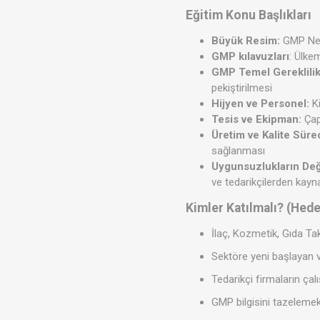
Eğitim Konu Başlıkları
Büyük Resim:
GMP Nedi
GMP kılavuzları
: Ülke
GMP Temel Gereklilik
pekiştirilmesi
Hijyen ve Personel:
Ki
Tesis ve Ekipman:
Çap
Üretim ve Kalite Süre
sağlanması
Uygunsuzlukların Değ
ve tedarikçilerden kayn
Kimler Katılmalı? (Hede
İlaç, Kozmetik, Gıda Tak
Sektöre yeni başlayan 
Tedarikçi firmaların ça
GMP bilgisini tazelemek