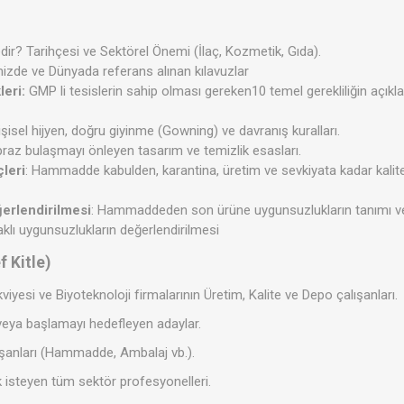
r? Tarihçesi ve Sektörel Önemi (İlaç, Kozmetik, Gıda).
mizde ve Dünyada referans alınan kılavuzlar
leri:
GMP li tesislerin sahip olması gereken10 temel gerekliliğin açık
şisel hijyen, doğru giyinme (Gowning) ve davranış kuralları.
raz bulaşmayı önleyen tasarım ve temizlik esasları.
çleri
: Hammadde kabulden, karantina, üretim ve sevkiyata kadar kalite
erlendirilmesi
: Hammaddeden son ürüne uygunsuzlukların tanımı ve s
aklı uygunsuzlukların değerlendirilmesi
f Kitle)
viyesi ve Biyoteknoloji firmalarının Üretim, Kalite ve Depo çalışanları.
veya başlamayı hedefleyen adaylar.
lışanları (Hammadde, Ambalaj vb.).
 isteyen tüm sektör profesyonelleri.