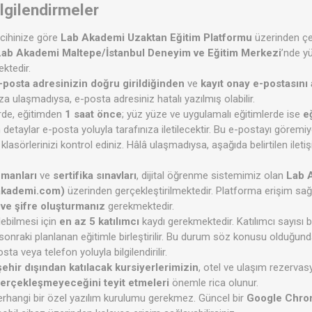
Bilgilendirmeler
rcihinize göre
Lab Akademi Uzaktan Eğitim Platformu
üzerinden çev
Lab Akademi Maltepe/İstanbul Deneyim ve Eğitim Merkezi
’nde y
ktedir.
-posta adresinizin doğru girildiğinden
ve
kayıt onay e-postasını
a ulaşmadıysa, e-posta adresiniz hatalı yazılmış olabilir.
erde, eğitimden
1 saat önce
; yüz yüze ve uygulamalı eğitimlerde ise
e
tüm detaylar e-posta yoluyla tarafınıza iletilecektir. Bu e-postayı görem
klasörlerinizi kontrol ediniz. Hâlâ ulaşmadıysa, aşağıda belirtilen ilet
ümanları
ve
sertifika sınavları
, dijital öğrenme sistemimiz olan
Lab A
akademi.com)
üzerinden gerçekleştirilmektedir. Platforma erişim sağla
ı ve şifre oluşturmanız
gerekmektedir.
ilebilmesi için
en az 5 katılımcı
kaydı gerekmektedir. Katılımcı sayısı bu
bir sonraki planlanan eğitimle birleştirilir. Bu durum söz konusu olduğund
sta veya telefon yoluyla bilgilendirilir.
ehir dışından katılacak kursiyerlerimizin
, otel ve ulaşım rezerva
erçekleşmeyeceğini teyit etmeleri
önemle rica olunur.
 herhangi bir özel yazılım kurulumu gerekmez. Güncel bir
Google Chrom