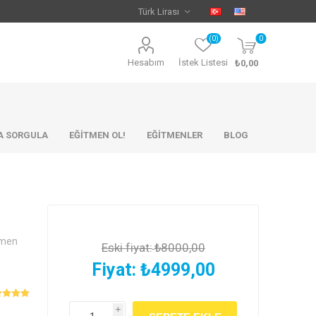
(0)
0
Hesabım
İstek Listesi
₺0,00
KA SORGULA
EĞİTMEN OL!
EĞİTMENLER
BLOG
emen
Eski fiyat:
₺8000,00
Fiyat:
₺4999,00
i