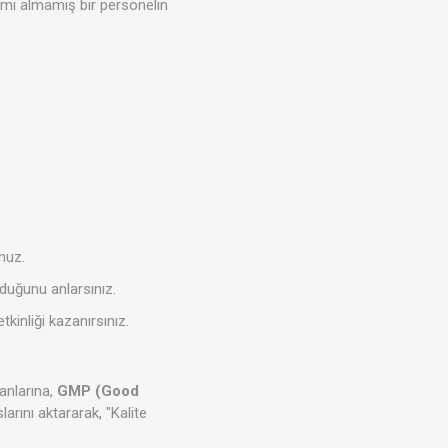
timi almamış bir personelin
nuz.
olduğunu anlarsınız.
kinliği kazanırsınız.
anlarına,
GMP (Good
larını aktararak, "Kalite