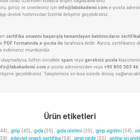
mobil cihaz üzerinden kolayca erişim sağlayabilirsiniz.
 soru, görüş ve önerileriniz için
info@labakademi.com
e-posta adres
 destek hattımızdan bizimle iletişime geçebilirsiniz.
i
len
sertifika sınavını başarıyla tamamlayan katılımcıların sertifikal
ve
PDF formatında e-posta ile
tarafınıza iletilir. Ayrıca, sertifikanızı
a indirmeniz mümkündür.
a ulaşmadıysa, lütfen öncelikle
spam
veya
gereksiz posta
klasörlerin
nfo@labakademi.com
e-posta adresimizden veya
+90 850 303 46
etişime geçebilirsiniz. Taleplerinize en kısa sürede dönüş sağlanacaktı
Ürün etiketleri
(44)
,
gmp
(45)
,
gıda
(35)
,
gıda üretimi
(35)
,
gmp egitimi
(34)
,
on
(39)
,
edevlet onaylı sertifika
(34)
,
gmp nedir
(35)
,
online iyi üre