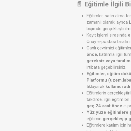
📄 Eğitimle İlgili 
Eğitimler, satın alma te
zamanlı olarak; ayrıca
biçimde gerçekleştirilme
Kayıt işlemi sırasında
e
Onay e-postası tarafınız
Canlı çevrimiçi eğitiml
önce
, katılımla ilgili 
gereksiz veya tanıtım
irtibata geçebilirsiniz.
Eğitimler
,
eğitim dok
Platformu (uzem.lab
tıklayarak
kullanıcı ad
Eğitimlerin gerçekleştir
takdirde, ilgili eğitim 
geç 24 saat önce
e-po
Yüz yüze eğitimlere ş
eğitimin
gerçekleşip g
Eğitimlere katılım için