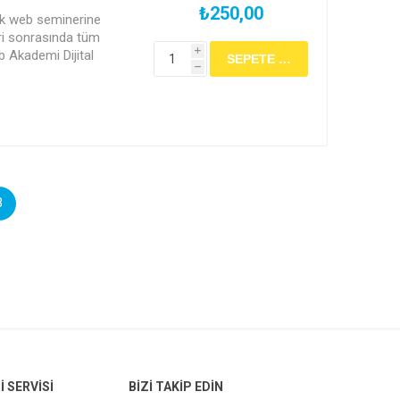
₺250,00
cek web seminerine
ri sonrasında tüm
b Akademi Dijital
i
h
3
 SERVISI
BIZI TAKIP EDIN