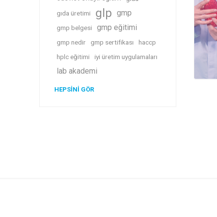
glp
gmp
gıda üretimi
gmp eğitimi
gmp belgesi
gmp nedir
gmp sertifikası
haccp
hplc eğitimi
iyi üretim uygulamaları
lab akademi
HEPSINI GÖR