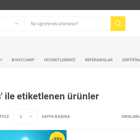
01
BOOTCAMP
HIZMETLERIMIZ
REFERANSLAR
SERTİFİ
s' ile etiketlenen ürünler
TÜLE
SAYFA BAŞINA
SIRALAM
-25%