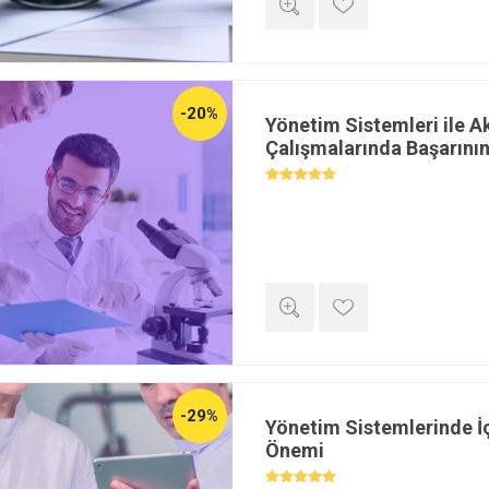
13528:2022 standardını; test ta
analizine, z-skorundan sağlam (r
kadar tüm boyutlarıyla uzmanın
-20%
Yönetim Sistemleri ile A
Çalışmalarında Başarının 
-29%
Yönetim Sistemlerinde İ
Önemi