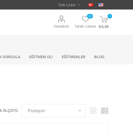
(0)
0
Hesabım
İstek Listesi
₺0,00
KA SORGULA
EĞİTMEN OL!
EĞİTMENLER
BLOG
A ÖLÇÜTÜ