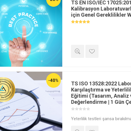
TS EN ISO/IEC 17025:20
Kalibrasyon Laboratuvarla
için Genel Gereklilikler 
-40%
TS ISO 13528:2022 Labor
Karşılaştırma ve Yeterlilik
Eğitimi (Tasarım, Analiz
Değerlendirme | 1 Gün Çe
Yeterlilik testleri şansa bırakılm
istatistiksel bir temele dayanır.
performansını objektif bir çerç