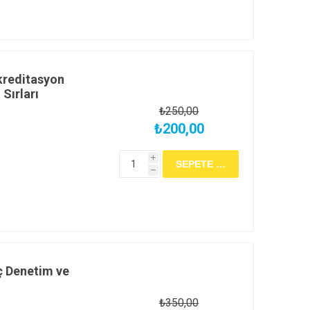
sarımından veri
obust) istatistiklere
dan öğrenin.
kreditasyon
Sırları
₺250,00
₺200,00
i
h
ç Denetim ve
₺350,00