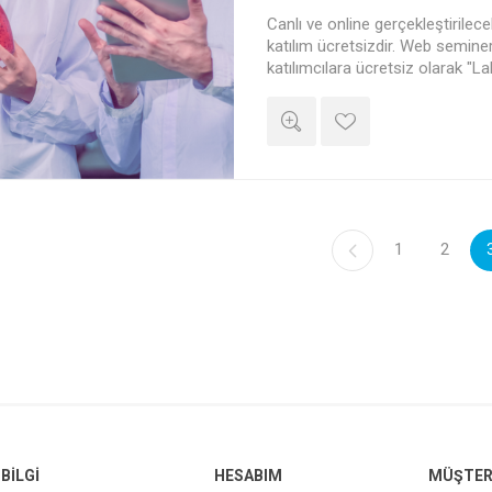
Canlı ve online gerçekleştirile
katılım ücretsizdir. Web semine
katılımcılara ücretsiz olarak "La
Katılım Belgesi" verilecektir.
1
2
BILGI
HESABIM
MÜŞTERI