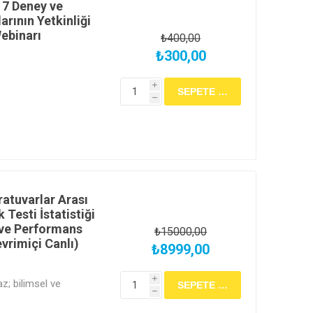
17 Deney ve
rının Yetkinliği
Webinarı
₺400,00
₺300,00
i
h
atuvarlar Arası
 Testi İstatistiği
 ve Performans
₺15000,00
vrimiçi Canlı)
₺8999,00
i
az; bilimsel ve
h
 Laboratuvar
evede değerlendiren ISO