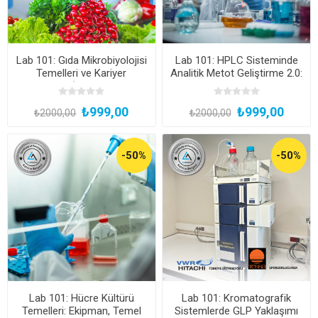
Lab 101: Gıda Mikrobiyolojisi
Lab 101: HPLC Sisteminde
Temelleri ve Kariyer
Analitik Metot Geliştirme 2.0:
Stratejileri (Katılım Belgeli,
Püf Noktalar ve Uygulama
Kayıttan Hemen İzle)
Stratejileri (Kayıttan Hemen
₺999,00
₺999,00
İzle, Katılım Belgeli)
₺2000,00
₺2000,00
-50%
-50%
Lab 101: Hücre Kültürü
Lab 101: Kromatografik
Temelleri: Ekipman, Temel
Sistemlerde GLP Yaklaşımı