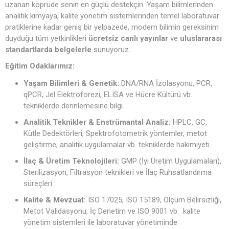
uzanan köprüde senin en güçlü destekçin. Yaşam bilimlerinden
analitik kimyaya, kalite yönetim sistemlerinden temel laboratuvar
pratiklerine kadar geniş bir yelpazede, modern bilimin gereksinim
duyduğu tüm yetkinlikleri
ücretsiz canlı yayınlar
ve
uluslararası
standartlarda belgelerle
sunuyoruz.
Eğitim Odaklarımız:
Yaşam Bilimleri & Genetik:
DNA/RNA İzolasyonu, PCR,
qPCR, Jel Elektroforezi, ELISA ve Hücre Kültürü vb.
tekniklerde derinlemesine bilgi.
Analitik Teknikler & Enstrümantal Analiz:
HPLC, GC,
Kütle Dedektörleri, Spektrofotometrik yöntemler, metot
geliştirme, analitik uygulamalar vb. tekniklerde hakimiyeti.
İlaç & Üretim Teknolojileri:
GMP (İyi Üretim Uygulamaları),
Sterilizasyon, Filtrasyon teknikleri ve İlaç Ruhsatlandırma
süreçleri.
Kalite & Mevzuat:
ISO 17025, ISO 15189, Ölçüm Belirsizliği,
Metot Validasyonu, İç Denetim ve ISO 9001 vb. kalite
yönetim sistemleri ile laboratuvar yönetiminde