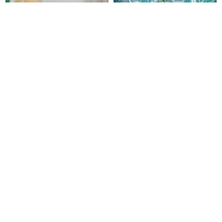
Lab 101: Laboratuvarda Etkili
Lab 101: Laboratuvarda
Dokümantasyon Teknikleri
Sürdürülebilirlik Yaklaşımı
ve Kayıt Yönetimi (Katılım
(Kayıttan Hemen İzle, Katılım
Belgeli, Kayıttan Hemen
Belgeli)
₺999,00
₺999,00
İzle!)
₺2000,00
₺2000,00
-50%
-50%
Lab 101: Ölçüm Belirsizliği
Lab 101: Toplam Kalite
Temelleri ve Uygulama
Kavramı ve Laboratuvarda