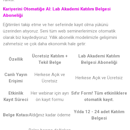
Kariyerini Otomatiğe Al: Lab Akademi Katılım Belgesi
Aboneliği
Eğitimleri takip etme ve her seferinde kayıt olma yükünü
üzerinden atıyoruz. Seni tüm web seminerlerimize otomatik
olarak biz kaydediyoruz. Yıllık abonelik modelimizle gelişimini
zahmetsiz ve çok daha ekonomik hale getir:
Ücretsiz Katılım +
Lab Akademi Katılım
Özellik
Tekil Belge
Belgesi Aboneliği
Canlı Yayın
Herkese Açık ve
Herkese Açık ve Ücretsiz
Erişimi
Ücretsiz
Etkinlik
Her webinar için ayrı
Sıfır Form! Tüm etkinliklere
Kayıt Süreci
ön kayıt formu
otomatik kayıt.
Yılda 12 - 24 adet Katılım
Belge Kotası
Aldığınız kadar ödeme
Belgesi