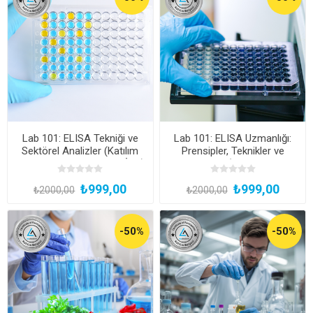
Lab 101: ELISA Tekniği ve
Lab 101: ELISA Uzmanlığı:
Sektörel Analizler (Katılım
Prensipler, Teknikler ve
Belgeli, Kayıttan Hemen İzle)
Uygulamalar (Katılım Belgeli,
Kayıttan Hemen İzle)
₺999,00
₺999,00
₺2000,00
₺2000,00
-50%
-50%