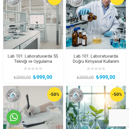
Lab 101: Laboratuvarda 5S
Lab 101: Laboratuvarda
Tekniği ve Uygulama
Doğru Kimyasal Kullanım
Prensipleri (Katılım Belgeli,
Teknikleri (Katılım Belgeli,
Kayıttan Hemen İzle)
Kayıttan Hemen İzle)
₺999,00
₺999,00
₺2000,00
₺2000,00
-50%
-50%