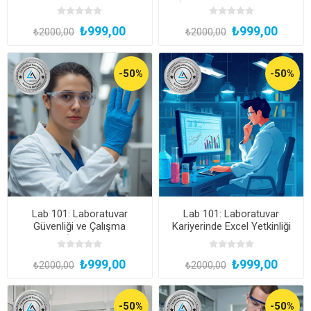
Prensipler ve Protokoller
(Katılım Belgeli, Kayıttan
(Katılım Belgeli, Kayıttan
Hemen İzle)
₺999,00
₺999,00
Hemen İzle)
₺2000,00
₺2000,00
-50%
-50%
Lab 101: Laboratuvar
Lab 101: Laboratuvar
Güvenliği ve Çalışma
Kariyerinde Excel Yetkinliği
Kuralları (Katılım Belgeli,
ve Mülakat Stratejileri
Kayıttan Hemen İzle)
(Katılım Belgeli, Kayıttan
₺999,00
₺999,00
Hemen İzle)
₺2000,00
₺2000,00
-50%
-50%