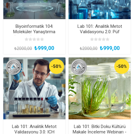
Biyoinformatik 104:
Lab 101: Analitik Metot
Moleküler Yanaştırma
Validasyonu 2.0: Püf
(Docking) Yöntemleri
Noktalar ve Uygulama
(Katılım Belgeli, Kayıttan
Stratejileri (Katılım Belgeli,
₺999,00
₺999,00
Hemen İzle)
Kayıttan Hemen İzle)
₺2000,00
₺2000,00
-50%
-50%
Lab 101: Analitik Metot
Lab 101: Bitki Doku Kültürü
Validasyonu 3.0: ICH
Makale İnceleme Webinarı -