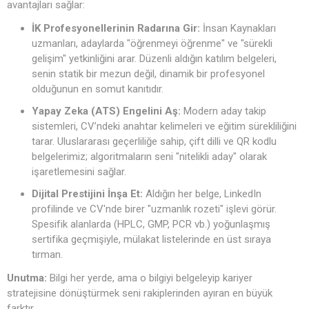
avantajları sağlar:
İK Profesyonellerinin Radarına Gir:
İnsan Kaynakları
uzmanları, adaylarda "öğrenmeyi öğrenme" ve "sürekli
gelişim" yetkinliğini arar. Düzenli aldığın katılım belgeleri,
senin statik bir mezun değil, dinamik bir profesyonel
olduğunun en somut kanıtıdır.
Yapay Zeka (ATS) Engelini Aş:
Modern aday takip
sistemleri, CV’ndeki anahtar kelimeleri ve eğitim sürekliliğini
tarar. Uluslararası geçerliliğe sahip, çift dilli ve QR kodlu
belgelerimiz; algoritmaların seni "nitelikli aday" olarak
işaretlemesini sağlar.
Dijital Prestijini İnşa Et:
Aldığın her belge, LinkedIn
profilinde ve CV'nde birer "uzmanlık rozeti" işlevi görür.
Spesifik alanlarda (HPLC, GMP, PCR vb.) yoğunlaşmış
sertifika geçmişiyle, mülakat listelerinde en üst sıraya
tırman.
Unutma:
Bilgi her yerde, ama o bilgiyi belgeleyip kariyer
stratejisine dönüştürmek seni rakiplerinden ayıran en büyük
farktır.