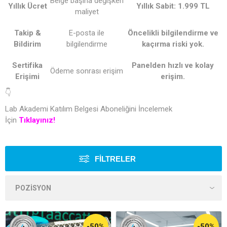
Belge başına değişken
Yıllık Ücret
Yıllık Sabit: 1.999 TL
maliyet
Takip &
E-posta ile
Öncelikli bilgilendirme ve
Bildirim
bilgilendirme
kaçırma riski yok.
Sertifika
Panelden hızlı ve kolay
Ödeme sonrası erişim
Erişimi
erişim.
👇
Lab Akademi Katılım Belgesi Aboneliğini İncelemek
İçin
T
ıklayınız!
FILTRELER
-50%
-50%