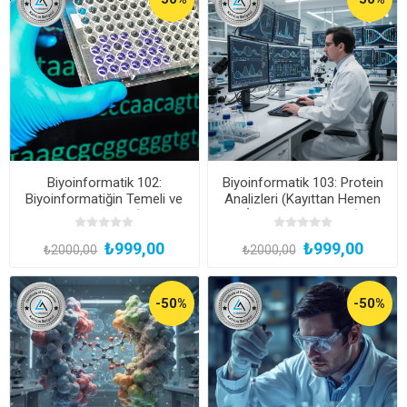
Biyoinformatik 102:
Biyoinformatik 103: Protein
Biyoinformatiğin Temeli ve
Analizleri (Kayıttan Hemen
Kariyer Olanakları (Katılım
İzle, Katılım Belgeli)
Belgeli, Kayıttan Hemen
₺999,00
₺999,00
İzle!)
₺2000,00
₺2000,00
-50%
-50%