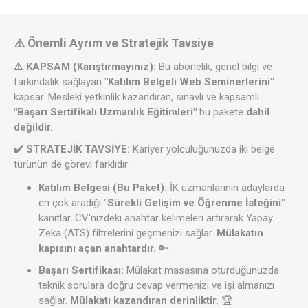
⚠️ Önemli Ayrım ve Stratejik Tavsiye
⚠️ KAPSAM (Karıştırmayınız):
Bu abonelik; genel bilgi ve
farkındalık sağlayan
"Katılım Belgeli Web Seminerlerini"
kapsar. Mesleki yetkinlik kazandıran, sınavlı ve kapsamlı
"Başarı Sertifikalı Uzmanlık Eğitimleri"
bu pakete
dahil
değildir.
✔️ STRATEJİK TAVSİYE:
Kariyer yolculuğunuzda iki belge
türünün de görevi farklıdır:
Katılım Belgesi (Bu Paket):
İK uzmanlarının adaylarda
en çok aradığı
"Sürekli Gelişim ve Öğrenme İsteğini"
kanıtlar. CV'nizdeki anahtar kelimeleri artırarak Yapay
Zeka (ATS) filtrelerini geçmenizi sağlar.
Mülakatın
kapısını açan anahtardır.
🔑
Başarı Sertifikası:
Mülakat masasına oturduğunuzda
teknik sorulara doğru cevap vermenizi ve işi almanızı
sağlar.
Mülakatı kazandıran derinliktir.
🏆