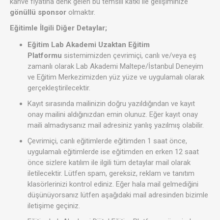
kahve fiyatına denk gelen bu temsili katkı ile gelişiminize
gönüllü sponsor
olmaktır.
Eğitimle İlgili Diğer Detaylar;
Eğitim Lab Akademi Uzaktan Eğitim
Platformu
sistemimizden çevrimiçi, canlı ve/veya eş
zamanlı olarak Lab Akademi Maltepe/İstanbul Deneyim
ve Eğitim Merkezimizden yüz yüze ve uygulamalı olarak
gerçekleştirilecektir.
Kayıt sırasında mailinizin doğru yazıldığından ve kayıt
onay mailini aldığınızdan emin olunuz. Eğer kayıt onay
maili almadıysanız mail adresiniz yanlış yazılmış olabilir.
Çevrimiçi, canlı eğitimlerde eğitimden 1 saat önce,
uygulamalı eğitimlerde ise eğitimden en erken 12 saat
önce sizlere katılım ile ilgili tüm detaylar mail olarak
iletilecektir. Lütfen spam, gereksiz, reklam ve tanıtım
klasörlerinizi kontrol ediniz. Eğer hala mail gelmediğini
düşünüyorsanız lütfen aşağıdaki mail adresinden bizimle
iletişime geçiniz.