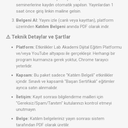
seminerlerine kaydın otomatik yapılsın. Yayınlardan 1
saat önce giriş linkin mailine gelsin.
Belgeni Al:
Yayını izle (canlı veya kayıttan), platform
üzerinden
Katılım Belgeni
anında PDF olarak indir.
⚠️ Teknik Detaylar ve Şartlar
Platform:
Etkinlikler Lab Akademi Dijital Eğitim Platformu
ve/veya YouTube altyapısı ile gerçekleşir. Herhangi bir
program kurmanıza gerek yoktur, Chrome tarayıcı
yeterlidir.
Kapsam:
Bu paket sadece "Katılım Belgeli" etkinlikler
içindir. Sınavlı ve kapsamlı "Başarı Sertifikalı" eğitimler
ayrıca satın alınmalıdır.
İletişim:
Kayıt sonrası bilgilendirme mailleri için
"Gereksiz/Spam/Tanıtım" kutularınızı kontrol etmeyi
unutmayın.
Belge:
Katılım belgeleriniz yayın sonrası sistem
tarafından PDF olarak üretilir.