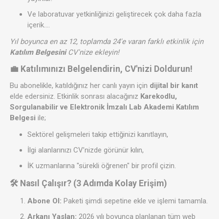
Ve laboratuvar yetkinliğinizi geliştirecek çok daha fazla
içerik....
Yıl boyunca en az 12, toplamda 24'e varan farklı etkinlik için
Katılım Belgesini
CV'nize ekleyin!
💼 Katılımınızı Belgelendirin, CV'nizi Doldurun!
Bu abonelikle, katıldığınız her canlı yayın için
dijital bir kanıt
elde edersiniz. Etkinlik sonrası alacağınız
Karekodlu,
Sorgulanabilir ve Elektronik İmzalı Lab Akademi Katılım
Belgesi
ile;
Sektörel gelişmeleri takip ettiğinizi kanıtlayın,
İlgi alanlarınızı CV’nizde görünür kılın,
İK uzmanlarına "sürekli öğrenen" bir profil çizin.
🛠 Nasıl Çalışır? (3 Adımda Kolay Erişim)
Abone Ol:
Paketi şimdi sepetine ekle ve işlemi tamamla.
Arkanı Yaslan:
2026 yılı boyunca planlanan tüm web