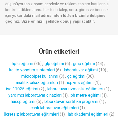
düşünüyorsanız spam gereksiz ve reklam-tanıtım kutularınızı
kontrol ettikten sonra her türlü talep, soru, görüş ve öneriniz
için
yukarıdaki mail adresinden lütfen bizimle iletişime
geçiniz. Size en hızlı şekilde dönüş yapılacaktır.
Ürün etiketleri
hplc eğitimi
(36)
,
glp eğitimi
(6)
,
gmp eğitimi
(44)
,
kalite yönetim sistemleri
(6)
,
laboratuvar eğitimi
(19)
,
mikropipet kullanımı
(3)
,
gc eğitimi
(30)
,
analitik cihaz eğitimleri
(1)
,
icp-ms eğitimi
(1)
,
iso 17025 eğitimi
(2)
,
laboratuvar uzmanlık eğitimleri
(1)
,
yardımcı laboratuvar cihazları
(1)
,
ph metre eğitimi
(1)
,
haccp eğitimi
(5)
,
laboratuvar sertifika programı
(1)
,
canlı laboratuvar eğitimleri
(1)
,
ücretsiz laboratuvar eğitimleri
(1)
,
lab akademi eğitimleri
(2)