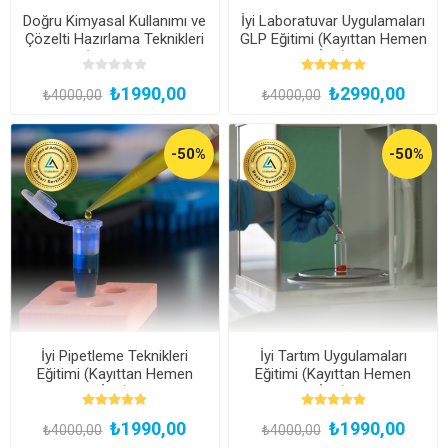
Doğru Kimyasal Kullanımı ve
İyi Laboratuvar Uygulamaları
Çözelti Hazırlama Teknikleri
GLP Eğitimi (Kayıttan Hemen
Eğitimi (Kayıttan Hemen
İzle)
İzle)
₺1990,00
₺2990,00
₺4000,00
₺4000,00
-50%
-50%
İyi Pipetleme Teknikleri
İyi Tartım Uygulamaları
Eğitimi (Kayıttan Hemen
Eğitimi (Kayıttan Hemen
İzle)
İzle)
₺1990,00
₺1990,00
₺4000,00
₺4000,00