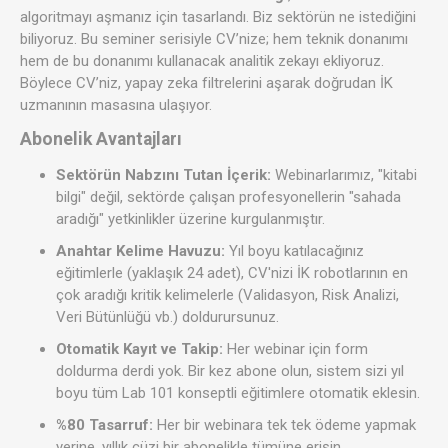
algoritmayı aşmanız için tasarlandı. Biz sektörün ne istediğini
biliyoruz. Bu seminer serisiyle CV’nize; hem teknik donanımı
hem de bu donanımı kullanacak analitik zekayı ekliyoruz.
Böylece CV’niz, yapay zeka filtrelerini aşarak doğrudan İK
uzmanının masasına ulaşıyor.
Abonelik Avantajları
Sektörün Nabzını Tutan İçerik:
Webinarlarımız, "kitabi
bilgi" değil, sektörde çalışan profesyonellerin "sahada
aradığı" yetkinlikler üzerine kurgulanmıştır.
Anahtar Kelime Havuzu:
Yıl boyu katılacağınız
eğitimlerle (yaklaşık 24 adet), CV'nizi İK robotlarının en
çok aradığı kritik kelimelerle (Validasyon, Risk Analizi,
Veri Bütünlüğü vb.) doldurursunuz.
Otomatik Kayıt ve Takip:
Her webinar için form
doldurma derdi yok. Bir kez abone olun, sistem sizi yıl
boyu tüm Lab 101 konseptli eğitimlere otomatik eklesin.
%80 Tasarruf:
Her bir webinara tek tek ödeme yapmak
yerine, yıllık cüzi bir abonelikle tümüne erişin.