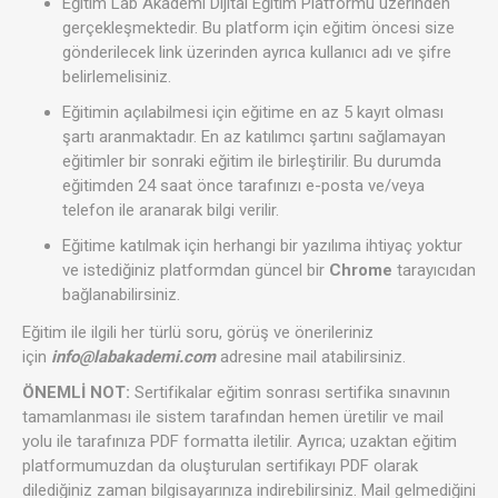
Eğitim Lab Akademi Dijital Eğitim Platformu üzerinden
gerçekleşmektedir. Bu platform için eğitim öncesi size
gönderilecek link üzerinden ayrıca kullanıcı adı ve şifre
belirlemelisiniz.
Eğitimin açılabilmesi için eğitime en az 5 kayıt olması
şartı aranmaktadır. En az katılımcı şartını sağlamayan
eğitimler bir sonraki eğitim ile birleştirilir. Bu durumda
eğitimden 24 saat önce tarafınızı e-posta ve/veya
telefon ile aranarak bilgi verilir.
Eğitime katılmak için herhangi bir yazılıma ihtiyaç yoktur
ve istediğiniz platformdan güncel bir
Chrome
tarayıcıdan
bağlanabilirsiniz.
Eğitim ile ilgili her türlü soru, görüş ve önerileriniz
için
info@labakademi.com
adresine mail atabilirsiniz.
ÖNEMLİ NOT:
Sertifikalar eğitim sonrası sertifika sınavının
tamamlanması ile sistem tarafından hemen üretilir ve mail
yolu ile tarafınıza PDF formatta iletilir. Ayrıca; uzaktan eğitim
platformumuzdan da oluşturulan sertifikayı PDF olarak
dilediğiniz zaman bilgisayarınıza indirebilirsiniz. Mail gelmediğini