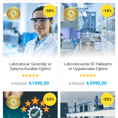
-50%
-14%
Laboratuvar Güvenliği ve
Laboratuvarda 5S Yaklaşımı
Çalışma Kuralları Eğitimi
ve Uygulamaları Eğitimi
(Kayıttan Hemen İzle)
(Kayıttan Hemen İzle)
₺1990,00
₺5990,00
₺4000,00
₺7000,00
-50%
-20%