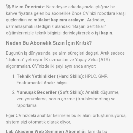
🚀 Bizim Önerimiz:
Neredeyse arkadaşınızla içtiğiniz bir
kahve fiyatına gelen bu abonelikle önce CV'nizi robotlara karşı
güçlendirin ve
mülakat kapısını aralayın.
Ardından,
uzmanlaşmak istediğiniz alandaki "Başarı Sertifikalı"
eğitimlerimizle teknik bilginizi derinleştirerek
o işi kapın.
Neden Bu Abonelik Sizin İçin Kritik?
Bugünün iş dünyasında işe alım süreçleri değişti. Artık sadece
"diploma" yetmiyor. İK uzmanları ve Yapay Zeka (ATS)
algoritmaları, CV’nizde iki şeyi aynı anda arıyor:
Teknik Yetkinlikler (Hard Skills):
HPLC, GMP,
Enstrümantal Analiz bilgisi.
Yumuşak Beceriler (Soft Skills):
Analitik düşünme,
veri yorumlama, sorun çözme (troubleshooting) ve
raporlama.
Eğer CV'nizdeki anahtar kelimeler bu iki alanı örtüştürmüyorsa,
sistem sizi otomatik olarak eliyor.
Lab Akademi Web Semineri Aboneliği
, tam da bu