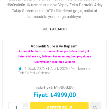
dönüştürün. İK uzmanlarının ve Yapay Zeka Destekli Aday
Takip Sistemlerinin (ATS) filtrelerini geçin, mülakat
listesindeki yerinizi garantileyin.
SKU:
LAKBA001
Abonelik Süresi ve Kapsamı
Abonelik tarihiniz ne olursa olsun geç kalma derdi yok!
Satın aldığınız an, 2026'nın başından bugüne gerçekleşen
tüm yayınlar hesabınıza yüklenir.
1 Ocak 2026-31 Aralık 2026 / Yenilenmez,
Tek Seferlik Ödeme
Eski fiyat:
₺10000,00
Fiyat:
₺4999,00
i