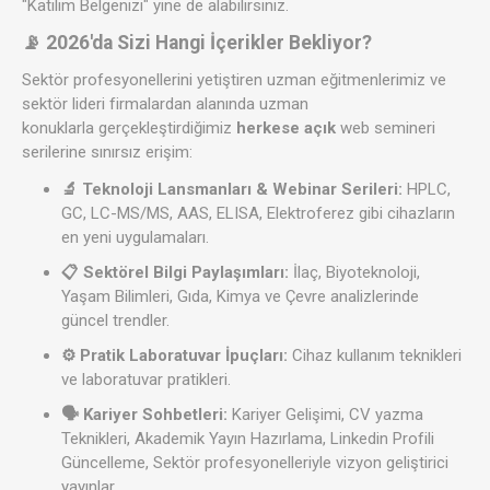
"Katılım Belgenizi" yine de alabilirsiniz.
📡 2026'da Sizi Hangi İçerikler Bekliyor?
Sektör profesyonellerini yetiştiren uzman eğitmenlerimiz ve
sektör lideri firmalardan alanında uzman
konuklarla gerçekleştirdiğimiz
herkese açık
web semineri
serilerine sınırsız erişim:
🔬 Teknoloji Lansmanları & Webinar Serileri:
HPLC,
GC, LC-MS/MS, AAS, ELISA, Elektroferez gibi cihazların
en yeni uygulamaları.
📋 Sektörel Bilgi Paylaşımları:
İlaç, Biyoteknoloji,
Yaşam Bilimleri, Gıda, Kimya ve Çevre analizlerinde
güncel trendler.
⚙️ Pratik Laboratuvar İpuçları:
Cihaz kullanım teknikleri
ve laboratuvar pratikleri.
🗣️ Kariyer Sohbetleri:
Kariyer Gelişimi, CV yazma
Teknikleri, Akademik Yayın Hazırlama, Linkedin Profili
Güncelleme, Sektör profesyonelleriyle vizyon geliştirici
yayınlar.