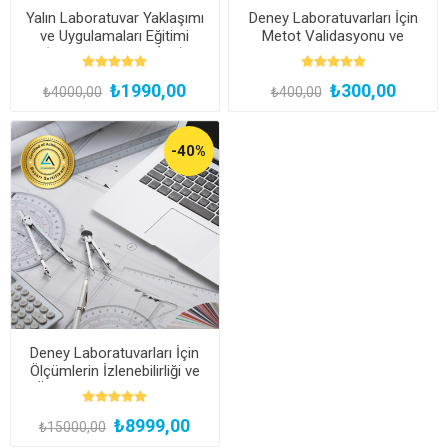
Yalın Laboratuvar Yaklaşımı
Deney Laboratuvarları İçin
ve Uygulamaları Eğitimi
Metot Validasyonu ve
(Kayıttan Hemen İzle)
Verifikasyonu Webinarı
₺1990,00
₺300,00
₺4000,00
₺400,00
-40%
Deney Laboratuvarları İçin
Ölçümlerin İzlenebilirliği ve
Ölçüm Belirsizliği Eğitimi
(Çevrimiçi Canlı veya
₺8999,00
Kayıttan Hemen İzle)
₺15000,00