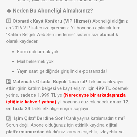
🔥 Neden Bu Aboneliği Almalısınız?
1️⃣ Otomatik Kayıt Konforu (VIP Hizmet)
Aboneliği aldığınız
an 2026 VIP listemize girersiniz. Yıl boyunca açılacak tüm
"Katılım Belgeli Web Seminerlerine" sistem sizi
otomatik
olarak kaydeder.
Form doldurmak yok.
Mail beklemek yok.
Yayın saati geldiğinde giriş linki e-postanızda!
2️⃣ Matematik Ortada: Büyük Tasarruf!
Tek bir canlı yayın
etkinliğinin katılım belgesi ve kayıt erişimi için
4
99 TL
ödemek
yerine,
sadece 1.999 TL
’ye
(Neredeyse bir arkadaşınızla
içtiğiniz kahve fiyatına)
yıl boyunca düzenlenecek
en az 12,
en fazla 24
farklı etkinliğe erişim sağlayın.
3️⃣ "İşim Çıktı" Derdine Son!
Canlı yayına katılamadınız mı?
Sorun değil. Abone olduğunuz için etkinlik kaydına
dijital
platformumuzdan
dilediğiniz zaman erişebilir, izleyebilir ve