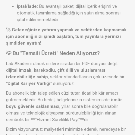
İptal/İade:
Bu avantajlı paket, dijital içerik erişimi ve
otomatik tanımlama sağladığı için satın alma sonrası
iptal edilememektedir.
🚀
Geleceğinize yatırım yapmak ve sektörden kopmamak
için a
boneliğinizi şimdi başlatın, tüm yayınlara yerinizi
şimdiden ayırtın!
💡 Bu "Temsili Ücreti" Neden Alıyoruz?
Lab Akademi olarak sizlere sıradan bir PDF dosyası değil;
dijital imzalı, karekodlu, çift dilli ve uluslararası
izlenebilirliğe sahip
, sektör standartlarının çok üzerinde bir
"Dijital Kariyer Varlığı"
sunuyoruz.
Bu abonelik için talep edilen cüzi tutar, ticari bir kâr amacı
gütmemektedir. Bu bedel; belgelerinizin sistemimizde
ömür
boyu güvenle saklanması
, yıllar sonra bile doğrulanabilir
olması ve teknolojik altyapının sürdürülebilirliği için alınan
sembolik bir **"Hizmet Süreklilik Payı"**dır.
Bizim vizyonumuz; maliyetleri minimize ederek, neredeyse bir