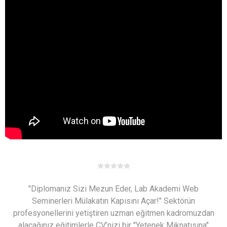
"Diplomanız Sizi Mezun Eder, Lab Akademi Web
Seminerleri Mülakatın Kapısını Açar!" Sektörün
profesyonellerini yetiştiren uzman eğitmen kadromuzdan
alacağınız eğitimlerle CV’nizi bir "Yetenek Mıknatısına"