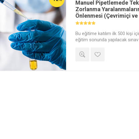
Manuel Pipetlemede Tek
Zorlanma Yaralanmaların
Önlenmesi (Çevrimiçi ve 
Bu eğitime katılım ilk 500 kişi iç
eğitim sonunda yapılacak sınav 
dillerinde düzenlenmiş ve ulusla
"Lab Akademi Dijital Başarı Sert
istemiyorsanız "Sertifika Talebi
kayıt için "Hayır" seçeneğini işar
sepete ekleyerek satın alma adım
Lütfen önemli açıklamalar için
okuyunuz.