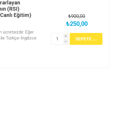
rarlayan
ın (RSI)
Canlı Eğitim)
₺900,00
₺250,00
in ücretsizdir. Eğer
i
ile Türkçe-İngilizce
h
rarası geçerliliğe sahip
ifikası" almak
" kısmından ücretsiz
etleyiniz ve eğitimi
larını takip ediniz.
 "DETAYLAR" kısmını