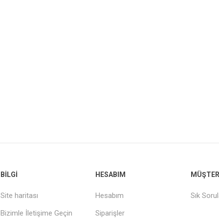
BILGI
HESABIM
MÜŞTERI
Site haritası
Hesabım
Sık Soru
Bizimle İletişime Geçin
Siparişler