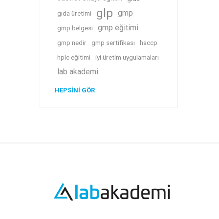
glp
gmp
gıda üretimi
gmp eğitimi
gmp belgesi
gmp nedir
gmp sertifikası
haccp
hplc eğitimi
iyi üretim uygulamaları
lab akademi
HEPSINI GÖR