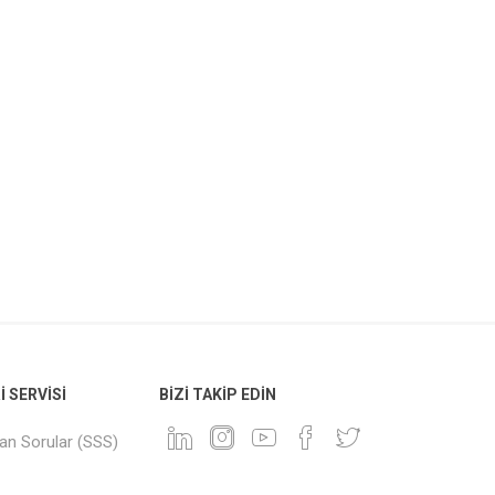
 SERVISI
BIZI TAKIP EDIN
lan Sorular (SSS)