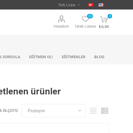
(0)
0
Hesabım
İstek Listesi
₺0,00
KA SORGULA
EĞİTMEN OL!
EĞİTMENLER
BLOG
ketlenen ürünler
A ÖLÇÜTÜ