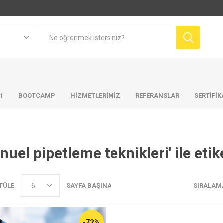
01
BOOTCAMP
HIZMETLERIMIZ
REFERANSLAR
SERTİFİ
nuel pipetleme teknikleri' ile eti
TÜLE
SAYFA BAŞINA
SIRALAM
-72%