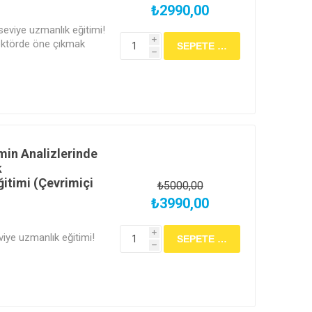
₺2990,00
seviye uzmanlık eğitimi!
i
 sektörde öne çıkmak
h
timi tam size göre! Lab
ri eşliğinde çevrimiçi
de kariyer fırsatlarını
min Analizlerinde
k
itimi (Çevrimiçi
₺5000,00
₺3990,00
i
eviye uzmanlık eğitimi!
h
 sektörde öne çıkmak
timi tam size göre! Lab
ri eşliğinde çevrimiçi
de ileri seviye
ını yakala.