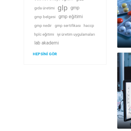
glp
gmp
gıda üretimi
gmp eğitimi
gmp belgesi
gmp nedir
gmp sertifikası
haccp
hplc eğitimi
iyi üretim uygulamaları
lab akademi
HEPSINI GÖR