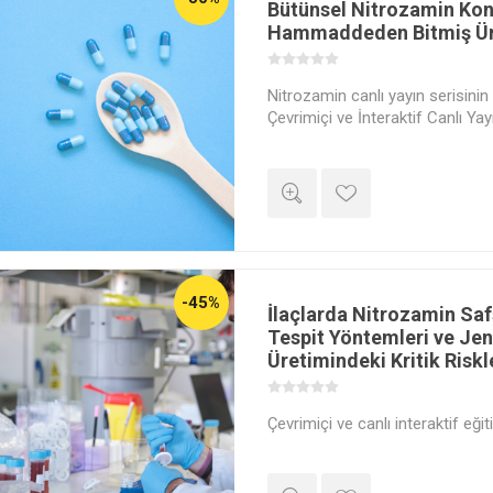
Bütünsel Nitrozamin Kont
Hammaddeden Bitmiş Ü
Nitrozamin canlı yayın serisinin 
Çevrimiçi ve İnteraktif Canlı Yay
-45%
İlaçlarda Nitrozamin Safs
Tespit Yöntemleri ve Jen
Üretimindeki Kritik Riskl
Çevrimiçi ve canlı interaktif eğit