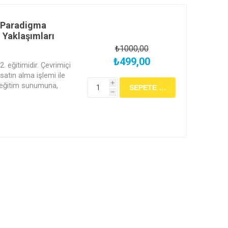
 Paradigma
 Yaklaşımları
₺1000,00
₺499,00
2. eğitimidir. Çevrimiçi
 satın alma işlemi ile
 eğitim sunumuna,
i
h
lara süresiz erişim