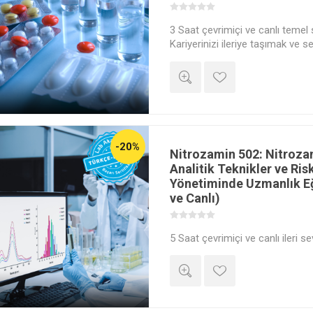
3 Saat çevrimiçi ve canlı temel 
Kariyerinizi ileriye taşımak ve
istiyorsanız Nitrozamin 101 eği
Akademi’nin deneyimli eğitmenle
ve canlı katılabileceğin bu eğitim
yakala.
-20%
Nitrozamin 502: Nitroza
Analitik Teknikler ve Ris
Yönetiminde Uzmanlık Eğ
ve Canlı)
5 Saat çevrimiçi ve canlı ileri s
Kariyerinizi ileriye taşımak ve
istiyorsanız Nitrozamin 502 eği
Akademi’nin deneyimli eğitmenle
ve canlı katılabileceğin bu eğitim
uzmanlık kazan, kariyer fırsatlar