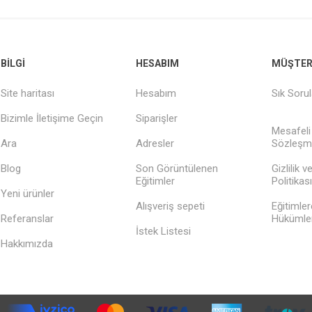
BILGI
HESABIM
MÜŞTERI
Site haritası
Hesabım
Sık Soru
Bizimle İletişime Geçin
Siparişler
Mesafeli
Ara
Adresler
Sözleşm
Blog
Son Görüntülenen
Gizlilik 
Eğitimler
Politikası
Yeni ürünler
Alışveriş sepeti
Eğitimler
Referanslar
Hükümler
İstek Listesi
Hakkımızda