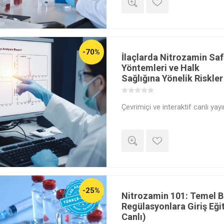
-70%
İlaçlarda Nitrozamin Safs
Yöntemleri ve Halk
Sağlığına Yönelik Riskler
Çevrimiçi ve interaktif canlı yayı
-25%
Nitrozamin 101: Temel Bi
Regülasyonlara Giriş Eği
Canlı)