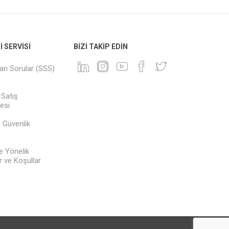
 SERVISI
BIZI TAKIP EDIN
lan Sorular (SSS)
 Satış
esi
ve Güvenlik
e Yönelik
 ve Koşullar