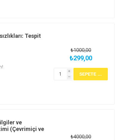
ızlıkları: Tespit
₺1000,00
₺299,00
n!
i
h
lgiler ve
timi (Çevrimiçi ve
₺4000,00