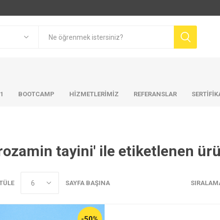
01
BOOTCAMP
HIZMETLERIMIZ
REFERANSLAR
SERTİFİ
trozamin tayini' ile etiketlenen ür
TÜLE
SAYFA BAŞINA
SIRALAM
-50%