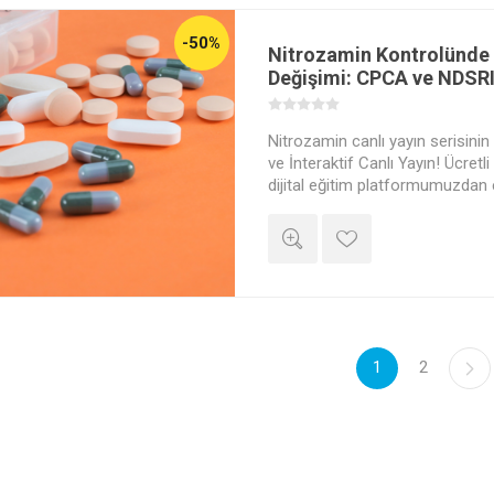
-50%
Nitrozamin Kontrolünde
Değişimi: CPCA ve NDSRI
Nitrozamin canlı yayın serisinin 
ve İnteraktif Canlı Yayın! Ücretli
dijital eğitim platformumuzdan
video kaydına ve diğer doküman
imkanı elde edeceksiniz.
1
2