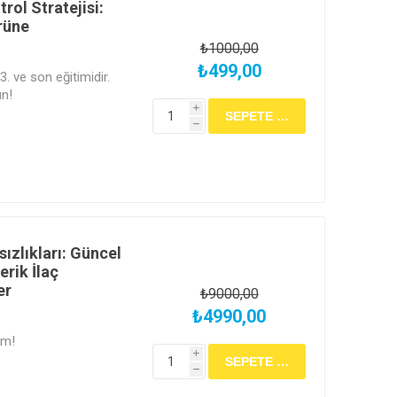
rol Stratejisi:
rüne
₺1000,00
₺499,00
3. ve son eğitimidir.
ın!
i
h
ızlıkları: Güncel
erik İlaç
er
₺9000,00
₺4990,00
im!
i
h