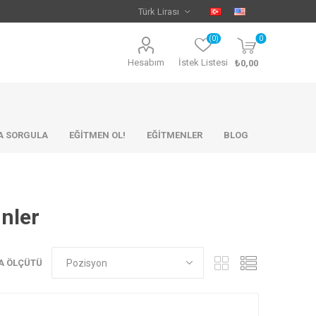
(0)
0
Hesabım
İstek Listesi
₺0,00
KA SORGULA
EĞİTMEN OL!
EĞİTMENLER
BLOG
ünler
A ÖLÇÜTÜ