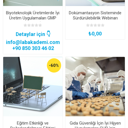
Biyoteknolojik Üretimlerde İyi
Dokümantasyon Sisteminde
Üretim Uygulamaları GMP
Sürdürülebilirlik Webinarı
Uzmanlık Eğitimi (Şirketlere
Özel)
₺0,00
Detaylar için 👇
info@labakademi.com
+90 850 303 46 02
-60%
Eğitim Etkinliği ve
Gıda Güvenliği İçin İyi Hijyen