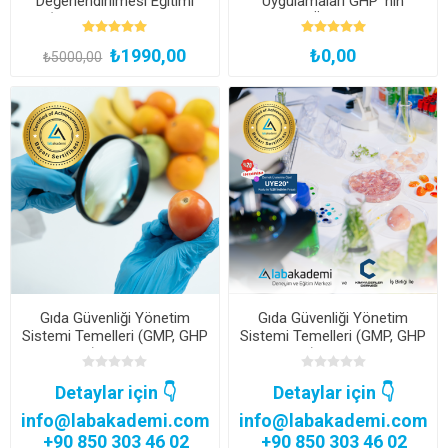
Değerlendirilmesi Eğitimi
Uygulamaları GHP 'nin
(Çevrimiçi Canlı veya
Önemi
Kayıttan Hemen İzle)
₺1990,00
₺0,00
₺5000,00
Gıda Güvenliği Yönetim
Gıda Güvenliği Yönetim
Sistemi Temelleri (GMP, GHP
Sistemi Temelleri (GMP, GHP
ve HACCP) Uzmanlık Kampı
ve HACCP) Uzmanlık Kampı
(Şirketlere Özel)
(Şirketlere Özel)
Detaylar için 👇
Detaylar için 👇
info@labakademi.com
info@labakademi.com
+90 850 303 46 02
+90 850 303 46 02