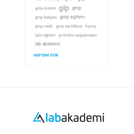
glp
gmp
gıda üretimi
gmp eğitimi
gmp belgesi
gmp nedir
gmp sertifikası
haccp
hplc eğitimi
iyi üretim uygulamaları
lab akademi
HEPSINI GÖR