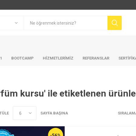
01
BOOTCAMP
HIZMETLERIMIZ
REFERANSLAR
SERTİFİ
rfüm kursu' ile etiketlenen ürünle
TÜLE
SAYFA BAŞINA
SIRALAM
-56%