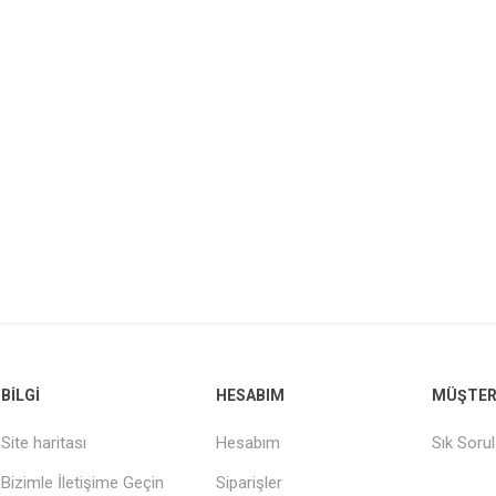
BILGI
HESABIM
MÜŞTERI
Site haritası
Hesabım
Sık Soru
Bizimle İletişime Geçin
Siparişler