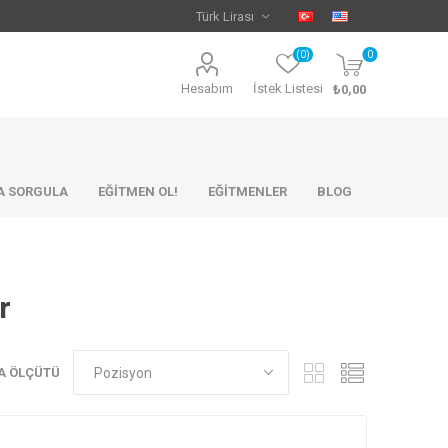
(0)
0
Hesabım
İstek Listesi
₺0,00
KA SORGULA
EĞİTMEN OL!
EĞİTMENLER
BLOG
r
A ÖLÇÜTÜ