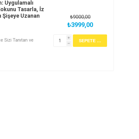
m: Uygulamalı
okunu Tasarla, İz
n Şişeye Uzanan
₺9000,00
₺3999,00
i
 Sizi Tanıtan ve
h
ek İmzadır." Ünlü
ğinde, Lab Akademi
ekleşecek bu 5 saatlik
kunun beynimizdeki
öğrenecek, esans
" (Nose) gibi
 En önemlisi, size
kitleriyle kendi
özgün parfüm
niz. İster yeni bir hobi
de kendi niş parfüm
 atın!