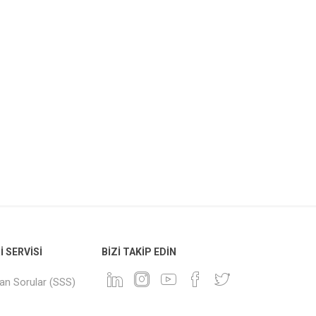
 SERVISI
BIZI TAKIP EDIN
lan Sorular (SSS)