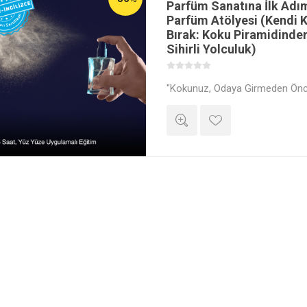
Parfüm Sanatına İlk Adı
Parfüm Atölyesi (Kendi K
Bırak: Koku Piramidinde
Sihirli Yolculuk)
"Kokunuz, Odaya Girmeden Önce
Çıktıktan Sonra Sizi Hatırlatan T
Parfümör Cabir Çobanoğlu eşli
Maltepe laboratuvarlarında gerç
yoğun uygulamalı atölyede; ko
hafıza merkezine yolculuğunu 
yağlarını tanıyacak ve bir "Burun
düşünmeyi deneyimleyeceksiniz.
özel tahsis edilecek laboratuvar 
karakterinizi yansıtan 2 adet 
tasarlayarak evinize götüreceksi
edinin, ister kozmetik sektörün
markanızı yaratmanın ilk adımını