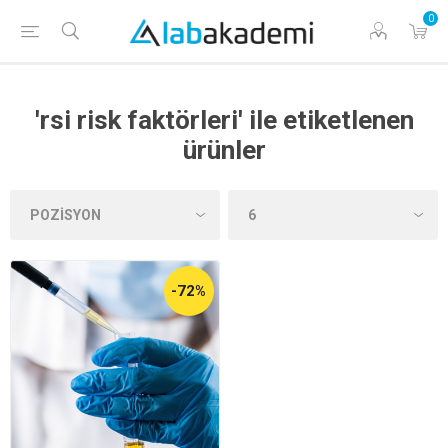
0
'rsi risk faktörleri' ile etiketlenen
ürünler
-72%