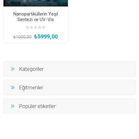
Nanopartiküllerin Yeşil
Sentezi ve UV-Vis
Spektrofotometre ile Analizi
Eğitimi (Çekilişle 1 Kişiye Staj
₺5999,00
Hediye*)
₺1000,00
Kategoriler
Eğitmenler
Popüler etiketler