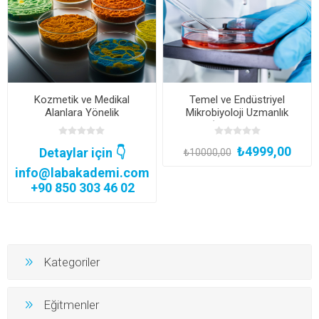
Kozmetik ve Medikal
Temel ve Endüstriyel
Alanlara Yönelik
Mikrobiyoloji Uzmanlık
Mikrobiyolojik Metot
Eğitimi (Yüz Yüze Bireysel
Validasyon Eğitimi
Uygulamalı veya Hibrit
₺4999,00
(Kurumsal Eğitim)
Katılım)
Detaylar için 👇
₺10000,00
info@labakademi.com
+90 850 303 46 02
Kategoriler
Eğitmenler