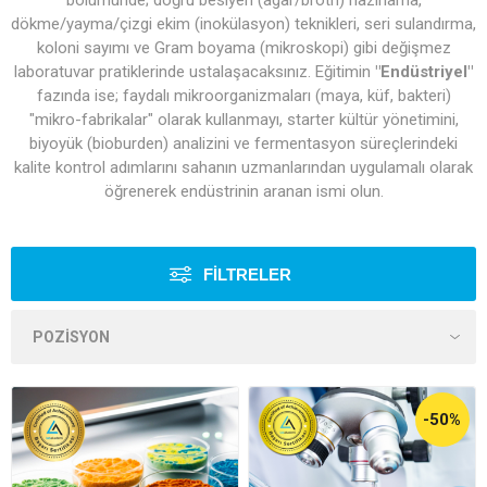
bölümünde; doğru besiyeri (agar/broth) hazırlama,
dökme/yayma/çizgi ekim (inokülasyon) teknikleri, seri sulandırma,
koloni sayımı ve Gram boyama (mikroskopi) gibi değişmez
laboratuvar pratiklerinde ustalaşacaksınız. Eğitimin
"Endüstriyel"
fazında ise; faydalı mikroorganizmaları (maya, küf, bakteri)
"mikro-fabrikalar" olarak kullanmayı, starter kültür yönetimini,
biyoyük (bioburden) analizini ve fermentasyon süreçlerindeki
kalite kontrol adımlarını sahanın uzmanlarından uygulamalı olarak
öğrenerek endüstrinin aranan ismi olun.
FILTRELER
-50%