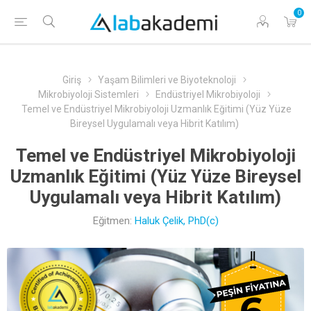
0
Giriş
Yaşam Bilimleri ve Biyoteknoloji
Mikrobiyoloji Sistemleri
Endüstriyel Mikrobiyoloji
Temel ve Endüstriyel Mikrobiyoloji Uzmanlık Eğitimi (Yüz Yüze
Bireysel Uygulamalı veya Hibrit Katılım)
Temel ve Endüstriyel Mikrobiyoloji
Uzmanlık Eğitimi (Yüz Yüze Bireysel
Uygulamalı veya Hibrit Katılım)
Eğitmen:
Haluk Çelik, PhD(c)