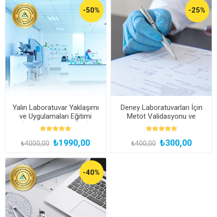
-50%
-25%
Yalın Laboratuvar Yaklaşımı
Deney Laboratuvarları İçin
ve Uygulamaları Eğitimi
Metot Validasyonu ve
(Kayıttan Hemen İzle)
Verifikasyonu Webinarı
₺1990,00
₺300,00
₺4000,00
₺400,00
-40%