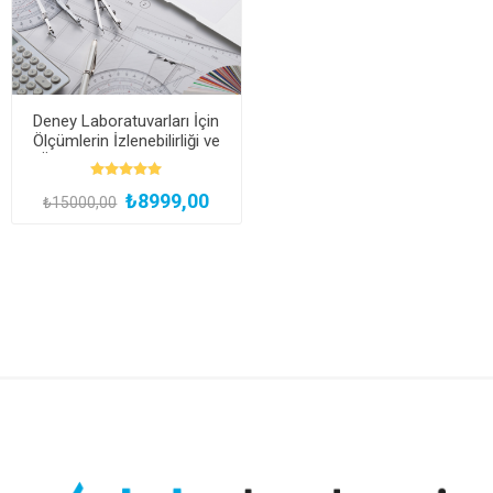
Deney Laboratuvarları İçin
Ölçümlerin İzlenebilirliği ve
Ölçüm Belirsizliği Eğitimi
(Çevrimiçi Canlı veya
₺8999,00
Kayıttan Hemen İzle)
₺15000,00