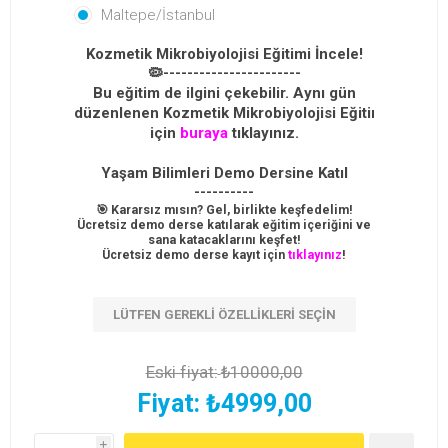
Maltepe/İstanbul
Kozmetik Mikrobiyolojisi Eğitimi İncele!
🦠-----------------------
Bu eğitim de ilgini çekebilir. Aynı gün
düzenlenen Kozmetik Mikrobiyolojisi Eğitimi
için
buraya
tıklayınız.
Yaşam Bilimleri Demo Dersine Katıl
----------
🎯 Kararsız mısın? Gel, birlikte keşfedelim!
Ücretsiz demo derse katılarak eğitim içeriğini ve
sana katacaklarını keşfet!
Ücretsiz demo derse kayıt için
tıklayınız
!
LÜTFEN GEREKLI ÖZELLIKLERI SEÇIN
Eski fiyat:
₺10000,00
Fiyat:
₺4999,00
i