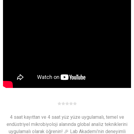
4 saat kayıttan ve 4 saat yüz yüze uygulamalı, temel ve
endüstriyel mikrobiyoloji alanında global analiz tekniklerini
uygulamalı olarak öğrenin! 🎉 Lab Akademi’nin deneyimli