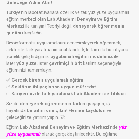
Geleceğe Adım Atın!
Türkiye’nin laboratuvarlara özel ilk ve tek yüz yüze uygulamalı
eğitim merkezi olan
Lab Akademi Deneyim ve Eğitim
Merkezi
ile tanışın! Teoriyi değil,
deneyerek öğrenmenin
gücünü
keşfedin.
Biyoinformatik uygulamalarını deneyimleyerek öğrenmek,
sektörde fark yaratmanın anahtarıdır. İşte tam da bu ihtiyaca
yönelik geliştirdiğimiz
uygulamalı eğitim modelimiz
ile
ister
yüz yüze
, ister
çevrimiçi hibrit
katılım seçeneğiyle
eğitiminizi tamamlayın.
✅
Gerçek birebir uygulamalı eğitim
✅
Sektörün ihtiyaçlarına uygun müfredat
✅
Kariyerinizde fark yaratacak Lab Akademi sertifikası
Siz de
deneyerek öğrenmenin farkını yaşayın
, iş
hayatında
bir adım öne çıkın
!
Hemen kaydolun
ve
geleceğinize yatırım yapın. 🚀
Eğitim
Lab Akademi Deneyim ve Eğitim Merkezi
'nde
yüz
yüze uygulamalı
olarak gerçekleştirilecektir. Bu eğitime