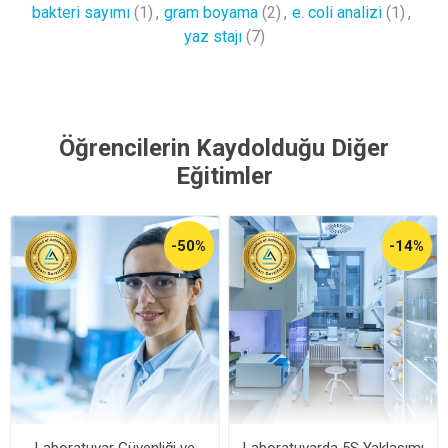
bakteri sayımı
(1)
,
gram boyama
(2)
,
e. coli analizi
(1)
,
yaz stajı
(7)
Öğrencilerin Kaydolduğu Diğer
Eğitimler
-50%
-14%
Laboratuvar Güvenliği ve
Laboratuvarda 5S Yaklaşımı