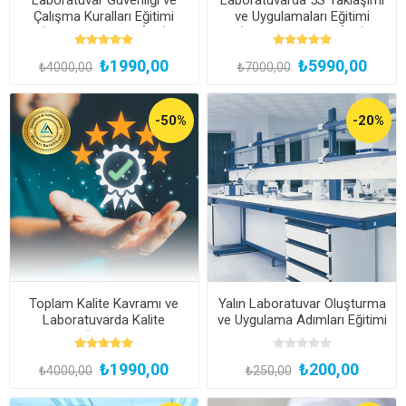
Çalışma Kuralları Eğitimi
ve Uygulamaları Eğitimi
(Kayıttan Hemen İzle)
(Kayıttan Hemen İzle)
₺1990,00
₺5990,00
₺4000,00
₺7000,00
-50%
-20%
Toplam Kalite Kavramı ve
Yalın Laboratuvar Oluşturma
Laboratuvarda Kalite
ve Uygulama Adımları Eğitimi
Yaklaşımı (Kayıttan Hemen
İzle)
₺1990,00
₺200,00
₺4000,00
₺250,00