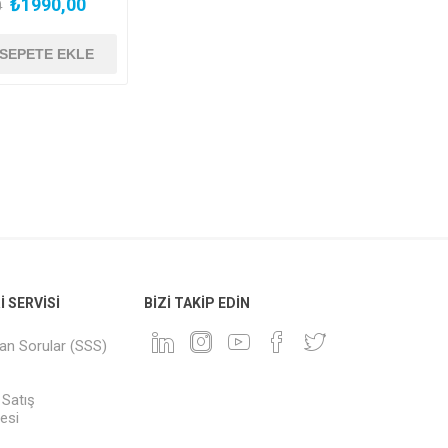
₺1990,00
0
 SERVISI
BIZI TAKIP EDIN
lan Sorular (SSS)
 Satış
esi