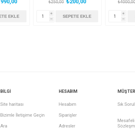
990,00
₺200,00
₺250,00
₺4000,0
i
i
h
h
BILGI
HESABIM
MÜŞTERI
Site haritası
Hesabım
Sık Soru
Bizimle İletişime Geçin
Siparişler
Mesafeli
Ara
Adresler
Sözleşm