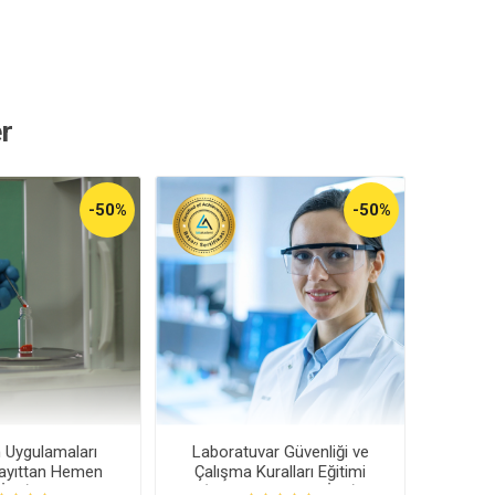
r
-50%
-50%
m Uygulamaları
Laboratuvar Güvenliği ve
Kayıttan Hemen
Çalışma Kuralları Eğitimi
İzle)
(Kayıttan Hemen İzle)