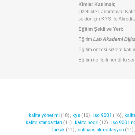
Kimler Katılmalı;
Özellikle Laboratuvar Kali
sektör için KYS ile Akredita
Eğitim Şekli ve Yeri;
Eğitim
Lab Akademi Dijita
Eğitim öncesi sizlere katılım
Eğitim ile ilgili her türlü s
kalite yönetimi
(18)
,
kys
(16)
,
iso 9001
(16)
,
kali
kalite standartları
(11)
,
kalite nedir
(12)
,
iso 9001 ne
,
türkak
(11)
,
önlisans akreditasyon
(11)