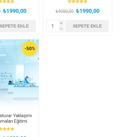
₺1990,00
₺1990,00
0
₺4000,00
i
h
-50%
atuvar Yaklaşımı
maları Eğitimi
n Hemen İzle)