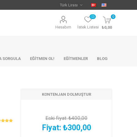
(0)
0
Hesabım
İstek Listesi
₺0,00
KA SORGULA
EĞİTMEN OL!
EĞİTMENLER
BLOG
KONTENJAN DOLMUŞTUR
Eski fiyat:
₺400,00
Fiyat:
₺300,00