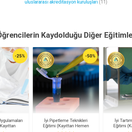
uluslararası akreditasyon kuruluşları
(11)
Öğrencilerin Kaydolduğu Diğer Eğitimle
-25%
-50%
Uygulamaları
İyi Pipetleme Teknikleri
İyi Tartı
(Kayıttan
Eğitimi (Kayıttan Hemen
Eğitimi (
zle)
İzle)