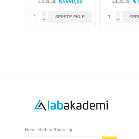
₺5990,00
₺1
₺7000,00
₺4000,00
i
i
h
h
Haber Bülteni Aboneliği