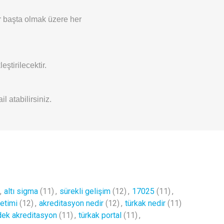
r başta olmak üzere her
ştirilecektir.
l atabilirsiniz.
,
altı sigma
(11)
,
sürekli gelişim
(12)
,
17025
(11)
,
etimi
(12)
,
akreditasyon nedir
(12)
,
türkak nedir
(11)
dek akreditasyon
(11)
,
türkak portal
(11)
,