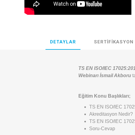
DETAYLAR
SERTIFIKASYON
TS EN ISO/IEC 17025:2017
Webinarı İsmail Akboru
t
Eğitim Konu Başlıkları;
TS EN ISO/IEC 17025
Akreditasyon Nedir?
TS EN ISO/IEC 1702
Soru-Cevap