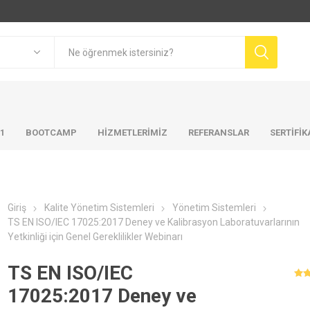
01
BOOTCAMP
HIZMETLERIMIZ
REFERANSLAR
SERTİFİ
Giriş
Kalite Yönetim Sistemleri
Yönetim Sistemleri
TS EN ISO/IEC 17025:2017 Deney ve Kalibrasyon Laboratuvarlarının
Yetkinliği için Genel Gereklilikler Webinarı
TS EN ISO/IEC
17025:2017 Deney ve