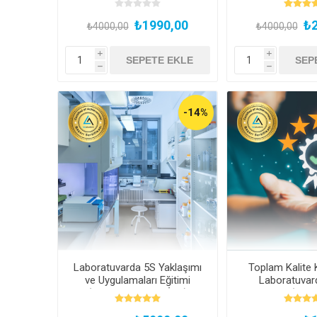
İzle)
₺1990,00
₺2
₺4000,00
₺4000,00
i
i
h
h
-14%
Laboratuvarda 5S Yaklaşımı
Toplam Kalite 
ve Uygulamaları Eğitimi
Laboratuvard
(Kayıttan Hemen İzle)
Yaklaşımı (Kay
İzle)