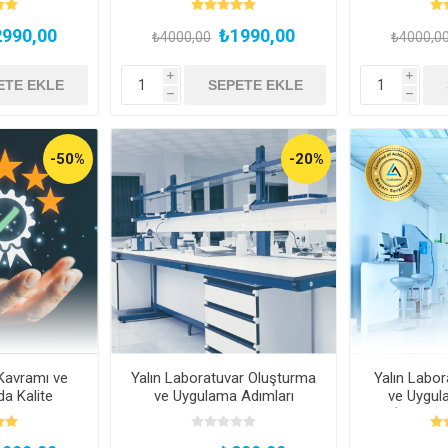
990,00
₺1990,00
₺4000,00
₺4000,0
i
i
h
h
-50%
-20%
Kavramı ve
Yalın Laboratuvar Oluşturma
Yalın Labor
a Kalite
ve Uygulama Adımları
ve Uygula
ıttan Hemen
Eğitimi
(Kayıtta