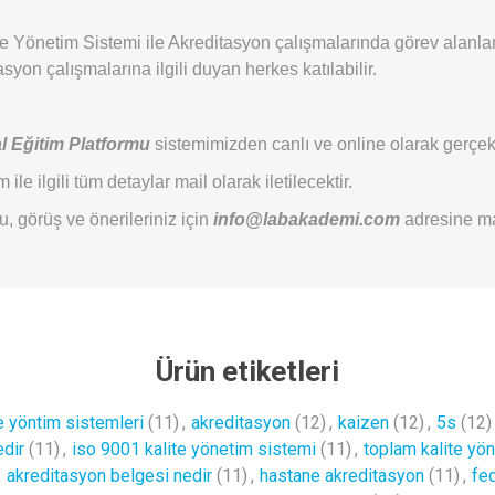
te Yönetim Sistemi ile Akreditasyon çalışmalarında görev alanla
syon çalışmalarına ilgili duyan herkes katılabilir.
l Eğitim Platformu
sistemimizden canlı ve online olarak gerçekle
 ile ilgili tüm detaylar mail olarak iletilecektir.
oru, görüş ve önerileriniz için
info@labakademi.com
adresine mai
Ürün etiketleri
te yöntim sistemleri
(11)
,
akreditasyon
(12)
,
kaizen
(12)
,
5s
(12)
dir
(11)
,
iso 9001 kalite yönetim sistemi
(11)
,
toplam kalite yön
,
akreditasyon belgesi nedir
(11)
,
hastane akreditasyon
(11)
,
fe