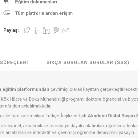
Eğitim dokümanları
Tüm platformlardan erişim
Paylaş:
 SÜREÇLERI
SIKÇA SORULAN SORULAR (SSS)
n eğitim platformundan
çevrimiçi olarak kayıttan gerçekleştirilecektir
si Kök Hücre ve Doku Mühendisliği programı doktora öğrencisi ve biyo
tarafından anlatılmaktadır.
v ile tüm katılımcılara Türkçe-İngilizce
Lab Akademi Dijital Başarı
ofesyonel, akademik ve tecrübeye dayalı anlatımları, öğretici videola
im anlatımları ile interaktif ve çevrimiçi öğrenme deneyimini yaşayın.