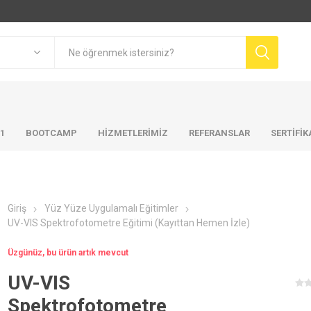
01
BOOTCAMP
HIZMETLERIMIZ
REFERANSLAR
SERTİFİ
Giriş
Yüz Yüze Uygulamalı Eğitimler
UV-VIS Spektrofotometre Eğitimi (Kayıttan Hemen İzle)
Üzgünüz, bu ürün artık mevcut
UV-VIS
Spektrofotometre