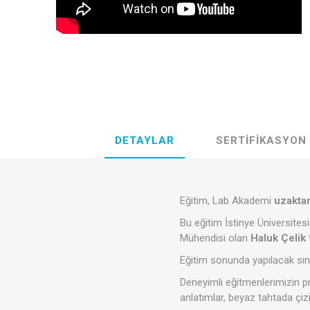
DETAYLAR
SERTIFIKASYON
Eğitim, Lab Akademi
uzakta
Bu eğitim İstinye Üniversite
Mühendisi olan
Haluk Çelik
Eğitim sonunda yapılacak sına
Deneyimli eğitmenlerimizin pr
anlatımlar, beyaz tahtada çiz