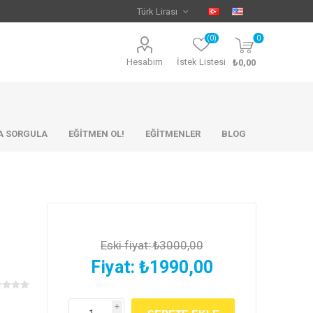
(0)
0
Hesabım
İstek Listesi
₺0,00
KA SORGULA
EĞİTMEN OL!
EĞİTMENLER
BLOG
Eski fiyat:
₺3000,00
Fiyat:
₺1990,00
i