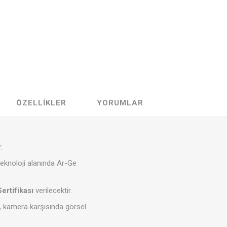
ÖZELLIKLER
YORUMLAR
.
teknoloji alanında Ar-Ge
Sertifikası
verilecektir.
r, kamera karşısında görsel