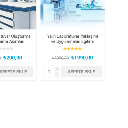
atuvar Oluşturma
Yalın Laboratuvar Yaklaşımı
lama Adımları
ve Uygulamaları Eğitimi
ğitimi
(Kayıttan Hemen İzle)
₺200,00
₺1990,00
0
₺4000,00
i
h