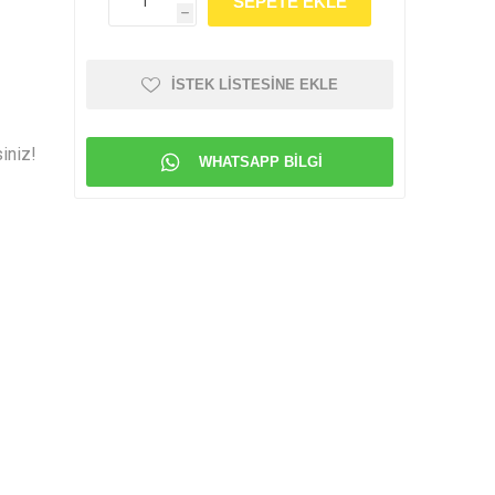
h
İSTEK LISTESINE EKLE
siniz!
WHATSAPP BILGI