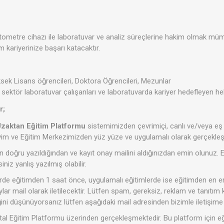
ometre cihazı ile laboratuvar ve analiz süreçlerine hakim olmak mümk
kariyerinize başarı katacaktır.
sek Lisans öğrencileri, Doktora Öğrencileri, Mezunlar
ektör laboratuvar çalışanları ve laboratuvarda kariyer hedefleyen heke
r;
zaktan Eğitim Platformu
sistemimizden çevrimiçi, canlı ve/veya e
m ve Eğitim Merkezimizden yüz yüze ve uygulamalı olarak gerçekleşti
in doğru yazıldığından ve kayıt onay mailini aldığınızdan emin olunuz. 
niz yanlış yazılmış olabilir.
lerde eğitimden 1 saat önce, uygulamalı eğitimlerde ise eğitimden en 
taylar mail olarak iletilecektir. Lütfen spam, gereksiz, reklam ve tanıtım k
ini düşünüyorsanız lütfen aşağıdaki mail adresinden bizimle iletişime 
tal Eğitim Platformu üzerinden gerçekleşmektedir. Bu platform için e