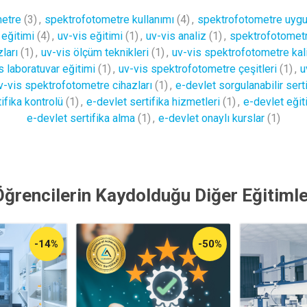
etre
(3)
,
spektrofotometre kullanımı
(4)
,
spektrofotometre uygu
eğitimi
(4)
,
uv-vis eğitimi
(1)
,
uv-vis analiz
(1)
,
spektrofotomet
ları
(1)
,
uv-vis ölçüm teknikleri
(1)
,
uv-vis spektrofotometre ka
s laboratuvar eğitimi
(1)
,
uv-vis spektrofotometre çeşitleri
(1)
,
u
v-vis spektrofotometre cihazları
(1)
,
e-devlet sorgulanabilir serti
ifika kontrolü
(1)
,
e-devlet sertifika hizmetleri
(1)
,
e-devlet eğit
e-devlet sertifika alma
(1)
,
e-devlet onaylı kurslar
(1)
Öğrencilerin Kaydolduğu Diğer Eğitimle
-14%
-50%