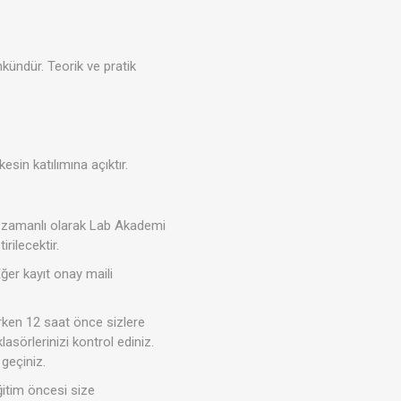
ündür. Teorik ve pratik
sin katılımına açıktır.
ş zamanlı olarak Lab Akademi
rilecektir.
Eğer kayıt onay maili
erken 12 saat önce sizlere
lasörlerinizi kontrol ediniz.
geçiniz.
ğitim öncesi size