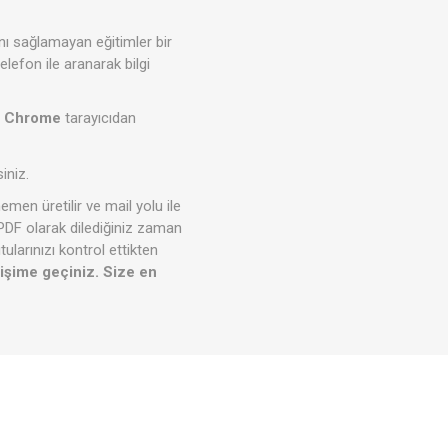
ını sağlamayan eğitimler bir
elefon ile aranarak bilgi
r
Chrome
tarayıcıdan
iniz.
men üretilir ve mail yolu ile
 PDF olarak dilediğiniz zaman
ularınızı kontrol ettikten
tişime geçiniz. Size en