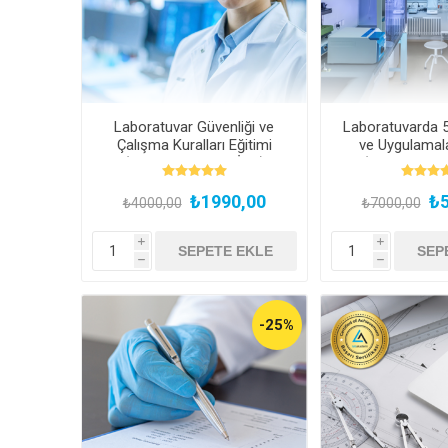
Laboratuvar Güvenliği ve
Laboratuvarda 5
Çalışma Kuralları Eğitimi
ve Uygulamala
(Kayıttan Hemen İzle)
(Kayıttan He
₺1990,00
₺5
₺4000,00
₺7000,00
i
i
h
h
-25%