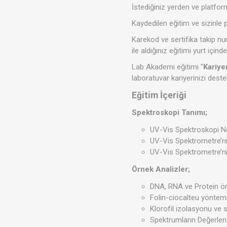
İstediğiniz yerden ve platform
Kaydedilen eğitim ve sizinle 
Karekod ve sertifika takip nu
ile aldığınız eğitimi yurt içind
Lab Akademi eğitimi "
Kariye
laboratuvar kariyerinizi deste
Eğitim İçeriği
Spektroskopi Tanımı;
UV-Vis Spektroskopi N
UV-Vis Spektrometre’ni
UV-Vis Spektrometre’nin
Örnek Analizler;
DNA, RNA ve Protein örn
Folin-ciocalteu yöntemi 
Klorofil izolasyonu ve 
Spektrumların Değerlen