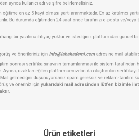
en ayrıca kullanıcı adı ve şifre belirlemelisiniz.
in eğitime en az 5 kayıt olması şartı aranmaktadır. En az katılımcı şart
ştirilir. Bu durumda eğitimden 24 saat önce tarafınızı e-posta ve/veya t
rhangi bir yazılıma ihtiyaç yoktur ve istediğiniz platformdan güncel bi
, görüş ve önerileriniz için
info@labakademi.com
adresine mail atabilirs
ğitim sonrası sertifika sınavının tamamlanması ile sistem tarafından he
lir. Ayrıca; uzaktan eğitim platformumuzdan da oluşturulan sertifikayı
iz. Mail gelmediğini düşünüyorsanız spam gereksiz ve reklam-tanıtım kut
örüş ve öneriniz için
yukarıdaki mail adresinden lütfen bizimle ile
ktır.
Ürün etiketleri