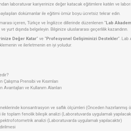
dan laboratuvar kariyerinize değer katacak eğitimlere katılın ve laborat
paylaşılan dokümanlar ile eğitimi ömür boyu ücretsiz tekrar edin.
marası içeren, Türkçe ve İngilizce dillerinde düzenlenen "
Lab Akademi 
e ve yurt dışında belgeleyin. Bilginize uluslararası geçerlilik kazandırın.
rinize Değer Katar
" ve "
Profesyonel Gelişiminizi Destekler
". Lab
klemenin ve ilerletmenin en iyi yoludur.
edir?
n Çalışma Prensibi ve Kısımları
 Avantajları ve Kullanım Alanları
eklerinde konsantrasyon ve saflık ölçümleri (Önceden hazırlanmış örn
ile toplam fenolik bileşik analizi (Laboratuvarda uygulamalı yapılacakt
spektrofotometrik analizi (Laboratuvarda uygulamalı yapılacaktır)
dirilmesi