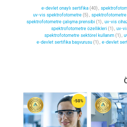
e-devlet onaylı sertifika
(40)
,
spektrofotom
uv-vis spektrofotometre
(5)
,
spektrofotometre 
spektrofotometre çalışma prensibi
(1)
,
uv-vis cihaz
spektrofotometre özellikleri
(1)
,
uv-vi
spektrofotometre sektörel kullanım
(1)
,
u
e-devlet sertifika başvurusu
(1)
,
e-devlet sert
-50%