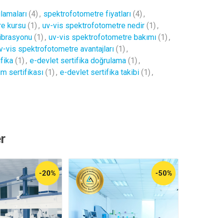
lamaları
(4)
,
spektrofotometre fiyatları
(4)
,
re kursu
(1)
,
uv-vis spektrofotometre nedir
(1)
,
librasyonu
(1)
,
uv-vis spektrofotometre bakımı
(1)
,
v-vis spektrofotometre avantajları
(1)
,
fika
(1)
,
e-devlet sertifika doğrulama
(1)
,
im sertifikası
(1)
,
e-devlet sertifika takibi
(1)
,
r
-20%
-50%