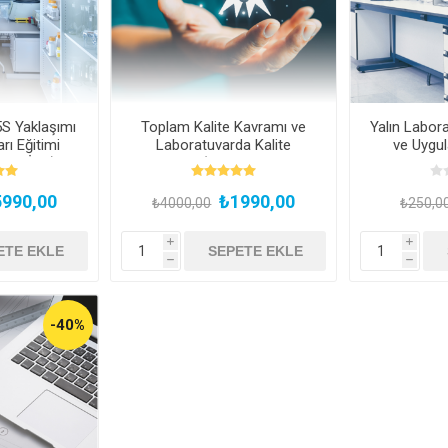
S Yaklaşımı
Toplam Kalite Kavramı ve
Yalın Labor
rı Eğitimi
Laboratuvarda Kalite
ve Uygu
men İzle)
Yaklaşımı (Kayıttan Hemen
E
İzle)
990,00
₺1990,00
₺4000,00
₺250,0
i
i
h
h
-40%