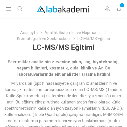
0
Anasayfa
Analitik Sistemler ve Ekipmanlar
Kromatografi ve Spektroskopi
LC-MS/MS Eğitimi
LC-MS/MS Eğitimi
Eser miktar analizinin zirvesine çıkın; ilaç, biyoteknoloji,
yaşam bilimleri, kozmetik, gıda, klinik ve Ar-Ge
laboratuvarlarında elit analistler arasına katılın!
"Milyarda bir (ppb)" hassasiyetle çalışılan iz analizlerinin ve
karmaşık matrislerin tartışmasız lideri olan LC-MS/MS (Tandem
Kütle Spektrometrisi) sistemlerinde ileri düzey uzmanlığa adım
atın. Bu eğitim; cihazı rutinde kullananlardan farklı olarak, kütle
spektrometrisinin kalbi olan iyonizasyon kaynaklarını (ESI, APCI),
kütle analizörü (Triple Quadrupole) çalışma mantığını, MRM/SRM
metot oluşturma parametrelerini ve iyon baskılanması (matrix