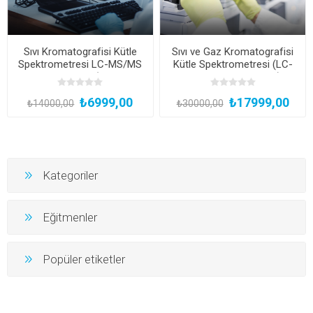
Sıvı Kromatografisi Kütle
Sıvı ve Gaz Kromatografisi
Spektrometresi LC-MS/MS
Kütle Spektrometresi (LC-
Uzmanlık Eğitimi (Yüz Yüze
MSMS ve GC-MSMS)
Uygulamalı veya Hibrit
Uzmanlık Kampı (Çekilişle
₺6999,00
₺17999,00
Katılım)
Staj Hediye*)
₺14000,00
₺30000,00
Kategoriler
Eğitmenler
Popüler etiketler