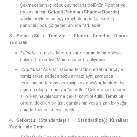
Çekmecelerin içi köpük ayırıcılarla bölünür. Pipetler ve
makaslar için
Gölgeli Panolar (Shadow Boards)
yapılır; böylece bir eşya kaybolduğunda, eksikliği
panodaki boş gölgeden anında fark edilir.
3. Seiso (Sil / Temizle - Shine): Denetim Olarak
Temizlik
Felsefe:
Temizlik, laboratuvar ortamında bir önleyici
bakım (Preventive Maintenance) faaliyetidir.
Uygulama:
Analist, hassas terazinin etrafını fırçayla
temizlerken sadece tozu almaz; aynı zamanda
terazinin su terazisinin kayıp kaymadığını, kabloda bir
aşınma olup olmadığını "denetler." Çeker ocağın camı
silinirken havalandırma çekişi kontrol edilir. Temiz bir
ortam, dökülen bir asit damlasının veya sızan bir yağın
anında fark edilmesini sağlar.
4. Seiketsu (Standartlaştır - Standardize): Kuralları
Yazılı Hale Getir