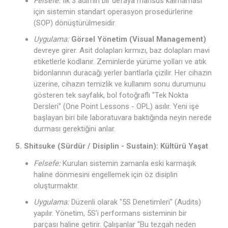
Felsefe:
İlk 3 adımın bir defaya mahsus kalmaması
için sistemin standart operasyon prosedürlerine
(SOP) dönüştürülmesidir.
Uygulama:
Görsel Yönetim (Visual Management)
devreye girer. Asit dolapları kırmızı, baz dolapları mavi
etiketlerle kodlanır. Zeminlerde yürüme yolları ve atık
bidonlarının duracağı yerler bantlarla çizilir. Her cihazın
üzerine, cihazın temizlik ve kullanım sonu durumunu
gösteren tek sayfalık, bol fotoğraflı "Tek Nokta
Dersleri" (One Point Lessons - OPL) asılır. Yeni işe
başlayan biri bile laboratuvara baktığında neyin nerede
durması gerektiğini anlar.
5. Shitsuke (Sürdür / Disiplin - Sustain): Kültürü Yaşat
Felsefe:
Kurulan sistemin zamanla eski karmaşık
haline dönmesini engellemek için öz disiplin
oluşturmaktır.
Uygulama:
Düzenli olarak "5S Denetimleri" (Audits)
yapılır. Yönetim, 5S'i performans sisteminin bir
parçası haline getirir. Çalışanlar "Bu tezgah neden