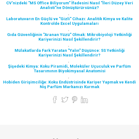
CV'nizdeki "MS Office Biliyorum" İfadesini Nasıl "İleri Düzey Veri
Analisti"ne Dönüştürürsünüz?
,
Laboratuvarın En Güçlü ve "Gizli" Cihazı: Analitik Kimya ve Kalite
Kontrolde Excel Uygulamaları
,
Gıda Güvenliğinin "Aranan Yüzü" Olmak: Mikrobiyoloji Yetkinliği
Kariyerinizi Nasıl Şekillendirir?
,
Mülakatlarda Fark Yaratan "Yalın" Düşünce: 5S Yetkinliği
Kariyerinizi Nasıl Şekillendirir?
,
Şişedeki Kimya: Koku Piramidi, Moleküler Uçuculuk ve Parfüm
Tasarımının Biyokimyasal Anatomisi
,
Hobiden Girişimciliğe: Koku Endüstrisinde Kariyer Yapmak ve Kendi
Niş Parfüm Markanızı Kurmak