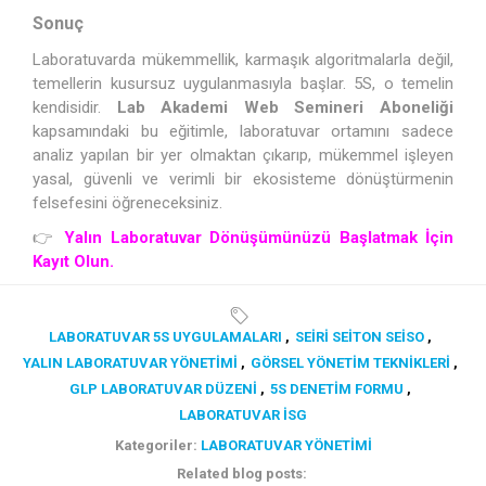
Sonuç
Laboratuvarda mükemmellik, karmaşık algoritmalarla değil,
temellerin kusursuz uygulanmasıyla başlar. 5S, o temelin
kendisidir.
Lab Akademi Web Semineri Aboneliği
kapsamındaki bu eğitimle, laboratuvar ortamını sadece
analiz yapılan bir yer olmaktan çıkarıp, mükemmel işleyen
yasal, güvenli ve verimli bir ekosisteme dönüştürmenin
felsefesini öğreneceksiniz.
👉
Yalın Laboratuvar Dönüşümünüzü Başlatmak İçin
Kayıt Olun.
LABORATUVAR 5S UYGULAMALARI
,
SEIRI SEITON SEISO
,
YALIN LABORATUVAR YÖNETIMI
,
GÖRSEL YÖNETIM TEKNIKLERI
,
GLP LABORATUVAR DÜZENI
,
5S DENETIM FORMU
,
LABORATUVAR ISG
Kategoriler:
LABORATUVAR YÖNETIMI
Related blog posts: