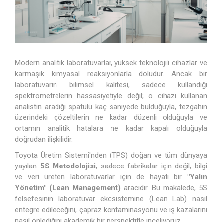
Modern analitik laboratuvarlar, yüksek teknolojili cihazlar ve
karmaşık kimyasal reaksiyonlarla doludur. Ancak bir
laboratuvarın bilimsel kalitesi, sadece kullandığı
spektrometrelerin hassasiyetiyle değil; o cihazı kullanan
analistin aradığı spatülü kaç saniyede bulduğuyla, tezgahın
üzerindeki çözeltilerin ne kadar düzenli olduğuyla ve
ortamın analitik hatalara ne kadar kapalı olduğuyla
doğrudan ilişkilidir.
Toyota Üretim Sistemi'nden (TPS) doğan ve tüm dünyaya
yayılan
5S Metodolojisi
, sadece fabrikalar için değil, bilgi
ve veri üreten laboratuvarlar için de hayati bir
"Yalın
Yönetim" (Lean Management)
aracıdır. Bu makalede, 5S
felsefesinin laboratuvar ekosistemine (Lean Lab) nasıl
entegre edileceğini, çapraz kontaminasyonu ve iş kazalarını
nasıl önlediğini akademik bir perspektifle inceliyoruz.