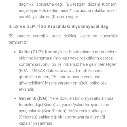
dağınık?" sorusuna değil, "Bu tezgahı düzenli tutmamı
engelleyen kök neden nedir?" sorusuna odaklanarak
sürekli iyileştirme (Kaizen) yapar.
3. 5S ve GLP / İSG Arasındaki Biyokimyasal Bağ
5S sadece verimlilik aracı değildir; kalite ve güvenliğin
teminatıdır.
Kalite (GLP):
Karmaşık bir buzdolabında numunelerin
birbirine karışması (mix-up) veya reaktiflerin çapraz
kontaminasyonu, 5S ile imkansız hale gelir. Denetçiler
(FDA, TÜRKAK) laboratuvara adım attıklarında
gördükleri düzen, "Bu laboratuvarın verilerine
güvenebilirim" hissini yaratan en güçlü psikolojik
etkendir.
Güvenlik (İSG):
Yere dökülen bir kimyasalın anında
temizlendiği (Seiso) ve yanıcı/yakıcı kimyasalların
ayrıştırılarak (Seiri/Seiton) doğru renk kodlarıyla
(Seiketsu) saklandığı bir laboratuvarda ölümcül
kazalar yaşanmaz.