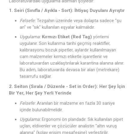
Laboratuvardaki uygulama adımları şöyledir:
1. Seiri (Sınıfla / Ayıkla - Sort): İhtiyaç Duyulanı Ayrıştır
Felsefe:
Tezgahın üzerinde veya dolapta sadece "şu
an" ve "sık" kullanılan eşyalar kalmalıdır.
Uygulama:
Kırmızı Etiket (Red Tag)
yöntemi
uygulanır. Son kullanma tarihi geçmiş reaktifler,
kalibrasyonu bozuk pipetler, aylardır kullanılmayan
cam malzemeler kırmızı etiketle işaretlenir ve
laboratuvardan uzaklaştırılarak karantina alanına alınır.
Bu adım, laboratuvarda devasa bir alan (metrekare)
tasarrufu sağlar.
2. Seiton (Sırala / Düzenle - Set in Order): Her Şey İçin
Bir Yer, Her Şey Yerli Yerinde
Felsefe:
Aranılan bir malzeme en fazla 30 saniye
içinde bulunabilmelidir.
Uygulama:
Ergonomi ön plandadır. Sık kullanılan pipet
uçları, eldivenler ve çözücüler analistin "altın vuruş
alanına" (kolay erişim mesafesine) yerleştirilir.