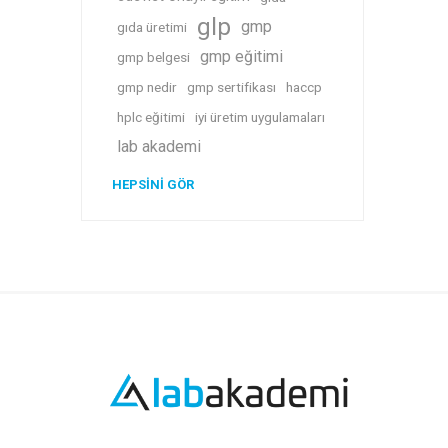
glp
gmp
gıda üretimi
gmp eğitimi
gmp belgesi
gmp nedir
gmp sertifikası
haccp
hplc eğitimi
iyi üretim uygulamaları
lab akademi
HEPSINI GÖR