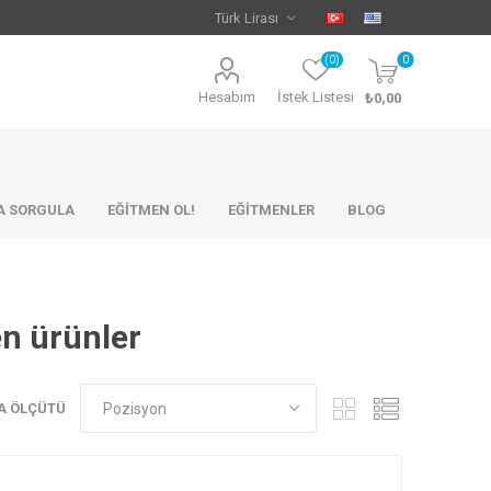
(0)
0
Hesabım
İstek Listesi
₺0,00
KA SORGULA
EĞİTMEN OL!
EĞİTMENLER
BLOG
en ürünler
A ÖLÇÜTÜ