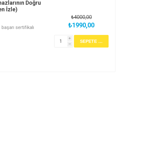
hazlarının Doğru
n İzle)
₺4000,00
₺1990,00
başarı sertifikalı
i
h