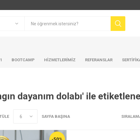
01
BOOTCAMP
HIZMETLERIMIZ
REFERANSLAR
SERTİFİ
ngın dayanım dolabı' ile etiketlen
TÜLE
SAYFA BAŞINA
SIRALAM
-50%