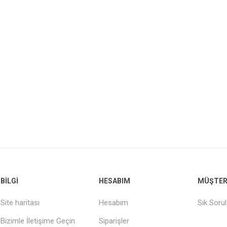
BILGI
HESABIM
MÜŞTERI
Site haritası
Hesabım
Sık Soru
Bizimle İletişime Geçin
Siparişler