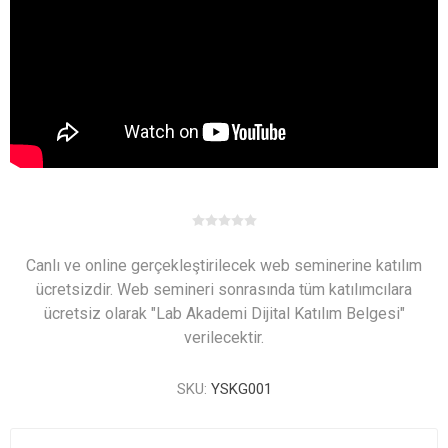
Canlı ve online gerçekleştirilecek web seminerine katılım
ücretsizdir. Web semineri sonrasında tüm katılımcılara
ücretsiz olarak "Lab Akademi Dijital Katılım Belgesi"
verilecektir.
SKU:
YSKG001