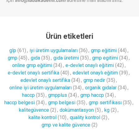
için
info@labakademi.com
adresine mail atabilirsiniz.
Ürün etiketleri
glp
(61)
,
iyi üretim uygulamaları
(36)
,
gmp eğitimi
(44)
,
gmp
(45)
,
gıda
(35)
,
gıda üretimi
(35)
,
gmp egitimi
(34)
,
online gmp eğitimi
(34)
,
e-devlet onaylı eğitimi
(42)
,
e-devlet onaylı sertifika
(40)
,
edevlet onaylı eğitim
(39)
,
edevlet onaylı sertifika
(34)
,
gmp nedir
(35)
,
online iyi üretim uygulamaları
(34)
,
organik gıdalar
(34)
,
haccp
(35)
,
gmpplus
(34)
,
gmp haccp
(34)
,
haccp belgesi
(34)
,
gmp belgesi
(35)
,
gmp sertifikası
(35)
,
kalitegüvence
(2)
,
dokümantasyon
(5)
,
kg
(2)
,
kalite kontrol
(10)
,
quality kontrol
(2)
,
gmp ve kalite güvence
(2)