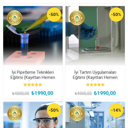
-50%
-50%
İyi Pipetleme Teknikleri
İyi Tartım Uygulamaları
Eğitimi (Kayıttan Hemen
Eğitimi (Kayıttan Hemen
İzle)
İzle)
₺1990,00
₺1990,00
₺4000,00
₺4000,00
-50%
-14%