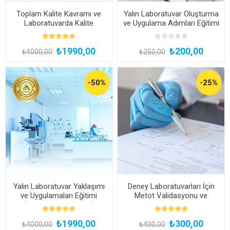
Toplam Kalite Kavramı ve
Yalın Laboratuvar Oluşturma
Laboratuvarda Kalite
ve Uygulama Adımları Eğitimi
Yaklaşımı (Kayıttan Hemen
İzle)
₺1990,00
₺200,00
₺4000,00
₺250,00
-50%
-25%
Yalın Laboratuvar Yaklaşımı
Deney Laboratuvarları İçin
ve Uygulamaları Eğitimi
Metot Validasyonu ve
(Kayıttan Hemen İzle)
Verifikasyonu Webinarı
₺1990,00
₺300,00
₺4000,00
₺400,00