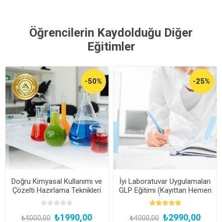
Öğrencilerin Kaydolduğu Diğer
Eğitimler
-50%
-25%
Doğru Kimyasal Kullanımı ve
İyi Laboratuvar Uygulamaları
Çözelti Hazırlama Teknikleri
GLP Eğitimi (Kayıttan Hemen
Eğitimi (Kayıttan Hemen
İzle)
İzle)
₺1990,00
₺2990,00
₺4000,00
₺4000,00