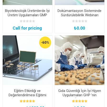
Biyoteknolojik Üretimlerde İyi
Dokümantasyon Sisteminde
Üretim Uygulamaları GMP
Sürdürülebilirlik Webinarı
Uzmanlık Eğitimi (Şirketlere
Özel)
Call for pricing
₺0.00
-60%
Eğitim Etkinliği ve
Gıda Güvenliği İçin İyi Hijyen
Değerlendirilmesi Eğitimi
Uygulamaları GHP 'nin
(Çevrimiçi Canlı veya
Önemi
Kayıttan Hemen İzle)