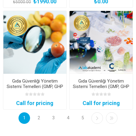
₺1990.00
₺0.00
₺5000.00
Gıda Güvenliği Yönetim
Gıda Güvenliği Yönetim
Sistemi Temelleri (GMP, GHP
Sistemi Temelleri (GMP, GHP
ve HACCP) Uzmanlık Kampı
ve HACCP) Uzmanlık Kampı
(Şirketlere Özel)
(Şirketlere Özel)
Call for pricing
Call for pricing
1
2
3
4
5