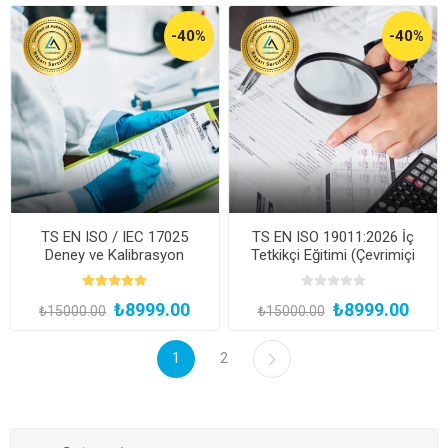
-40%
-40%
TS EN ISO / IEC 17025
TS EN ISO 19011:2026 İç
Deney ve Kalibrasyon
Tetkikçi Eğitimi (Çevrimiçi
Laboratuvarlarının Yetkinliği
Canlı veya Kayıttan Hemen
için Genel Gereklilikler Eğitimi
İzle)
₺8999.00
₺8999.00
(Çevrimiçi Canlı veya
₺15000.00
₺15000.00
Kayıttan Hemen İzle)
1
2