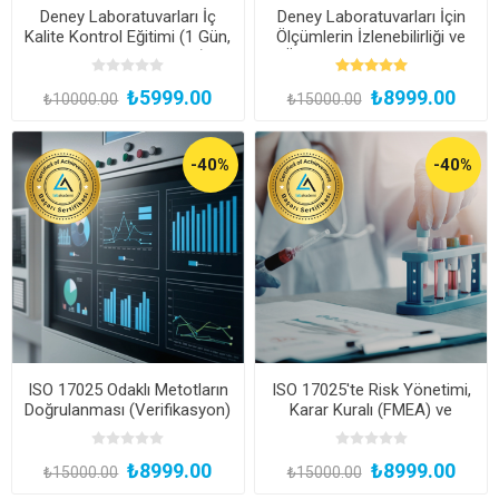
Deney Laboratuvarları İç
Deney Laboratuvarları İçin
Kalite Kontrol Eğitimi (1 Gün,
Ölçümlerin İzlenebilirliği ve
Yüz Yüze Uygulamalı)
Ölçüm Belirsizliği Eğitimi
(Çevrimiçi Canlı veya
₺5999.00
₺8999.00
Kayıttan Hemen İzle)
₺10000.00
₺15000.00
-40%
-40%
ISO 17025 Odaklı Metotların
ISO 17025'te Risk Yönetimi,
Doğrulanması (Verifikasyon)
Karar Kuralı (FMEA) ve
ve Geçerli Kılınması
Kalibrasyon Sertifikalarının
(Validasyon) Eğitimi
Uygunluk Değerlendirmesi
₺8999.00
₺8999.00
(Çevrimiçi Canlı veya
Eğitimi (Çevrimiçi Canlı veya
₺15000.00
₺15000.00
Kayıttan Hemen İzle)
Kayıttan Hemen İzle)