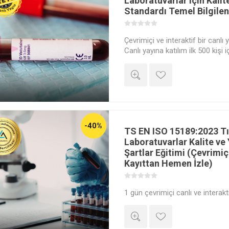
Laboratuvarlar için Kali
Standardı Temel Bilgilen
Çevrimiçi ve interaktif bir canlı y
Canlı yayına katılım ilk 500 kişi
Bu eşsiz deneyime katılarak ücre
seviyenizi artırabilir ve dilerse
Dijital Katılım Belgesi" satın al
belgeleyebilirsiniz.
-40%
TS EN ISO 15189:2023 Tı
Laboratuvarlar Kalite ve Y
Şartlar Eğitimi (Çevrimiç
Kayıttan Hemen İzle)
1 gün çevrimiçi canlı ve interakt
gerçekleştirilecek ISO 15189:202
uzmanlığınızı bir üst seviyeye ta
fırsatlarını yakalayın!