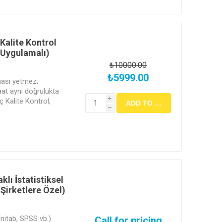
Kalite Kontrol
 Uygulamalı)
₺10000.00
₺5999.00
ması yetmez;
aat aynı doğrulukta
İç Kalite Kontrol,
i
h
'dır. Hatalı sonuçları
Shewhart Kontrol
e verilerdeki sinsi
 ile öğrenin.
klı İstatistiksel
(Şirketlere Özel)
Minitab, SPSS vb.)
Call for pricing