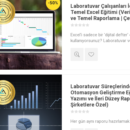
-50%
Laboratuvar Çalışanları 
Temel Excel Eğitimi (Ver
ve Temel Raporlama | Çev
Excel'i sadece bir 'dijital defter'
kullanıyorsunuz? Laboratuvar ve
girmeyi, temel formüllerle hesa
sonuçlarınızı basit grafiklerle g
İleri düzey analizlere geçmeden
sağlamlaştırın.
Laboratuvar Süreçlerind
Otomasyon Geliştirme E
Yazımı ve İleri Düzey Ra
Şirketlere Özel)
Her gün aynı raporu hazırlamak i
harcıyorsunuz? Excel'i sadece 