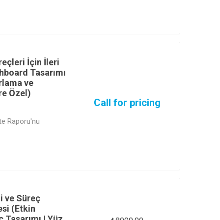
işisel Asistanı' olarak
bir tuşa atamayı, cihaz
k tıkla analiz sertifikası
ile öğrenin.
çleri İçin İleri
shboard Tasarımı
orlama ve
re Özel)
Call for pricing
ite Raporu'nu
 musunuz? Excel'i
cellenen interaktif bir
) dönüştürün. Veri
n anlamlı grafiklere
nin.
 ve Süreç
si (Etkin
 Tasarımı | Yüz