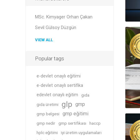
MSc. Kimyager Orhan Çakan
Sevil Gülsoy Düzgün
VIEW ALL
Popular tags
e-devlet onaylı eğitimi
e-devlet onaylı sertifika
edevlet onaylı eğitim
gıda
glp
gmp
gıda üretimi
gmp eğitimi
gmp belgesi
gmp nedir
gmp sertifikası
haccp
hplc eğitimi
iyi üretim uygulamaları