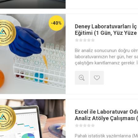
-40%
Deney Laboratuvarları İç 
Eğitimi (1 Gün, Yüz Yüze
Bir analiz sonucunun doğru ol
laboratuvarınızın her gün, her s
çalıştığını kanıtlamanız gerekir. 
laboratuvarınızın 'Emniyet Sübabı
müşteri görmeden yakalamayı, 
Kartlarını Excel'de oluşturmayı v
trendleri okumayı Turgay Arıkaya
Excel ile Laboratuvar Oda
Analiz Atölye Çalışması 
Pahalı istatistik yazılımlarına (