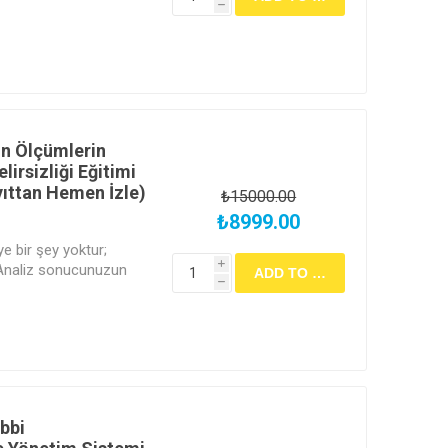
h
aşılacak belge talep
durumunda dijital
r.
in Ölçümlerin
lirsizliği Eğitimi
yıttan Hemen İzle)
₺15000.00
₺8999.00
e bir şey yoktur;
i
. Analiz sonucunuzun
h
yamıyorsanız, o
z demektir. Metrolojinin
ncirini kurmayı ve GUM
ği Bütçesi' oluşturmayı
ğrenin.
bbi