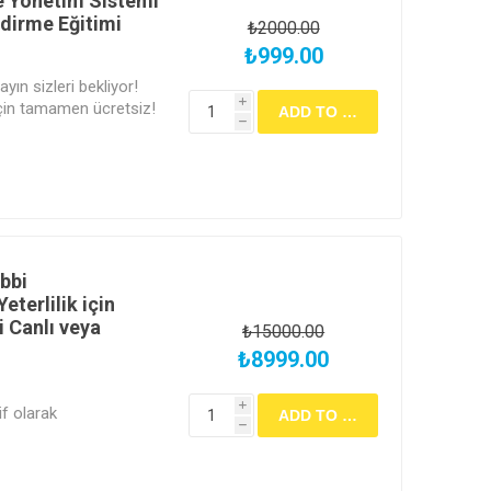
te Yönetim Sistemi
dirme Eğitimi
₺2000.00
₺999.00
ayın sizleri bekliyor!
i
 için tamamen ücretsiz!
h
tsiz olarak bilgi
niz bir "Lab Akademi
arak bu deneyimi
bbi
eterlilik için
i Canlı veya
₺15000.00
₺8999.00
i
if olarak
h
3 eğitimi ile
şıyın, yeni kariyer