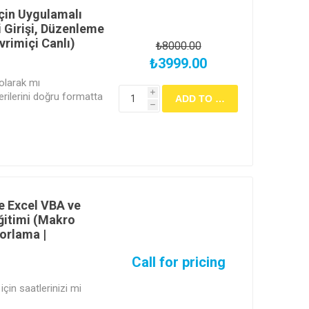
İçin Uygulamalı
i Girişi, Düzenleme
rimiçi Canlı)
₺8000.00
₺3999.00
 olarak mı
i
rilerini doğru formatta
h
plamayı ve
örselleştirmeyi öğrenin.
 önce temelinizi
e Excel VBA ve
ğitimi (Makro
porlama |
Call for pricing
çin saatlerinizi mi
bir hesap tablosu