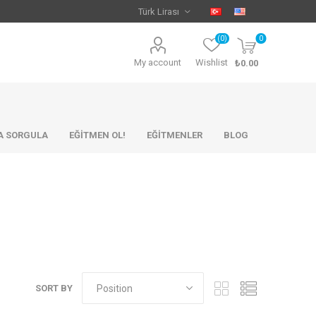
(0)
0
My account
Wishlist
₺0.00
KA SORGULA
EĞİTMEN OL!
EĞİTMENLER
BLOG
SORT BY