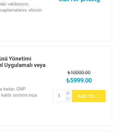
daki validasyon,
saplamalarını; elinizin
l ile saniyeler içinde
 veriyi bilgiye
zenlenen bu eğitim
üsü Yönetimi
el Uygulamalı veya
₺10000.00
₺5999.00
a kadar, GMP
i
r kalite sistemi inşa
h
 veri bütünlüğü ve
izi parçalı değil,
klaşımıyla yönetin.
alın.