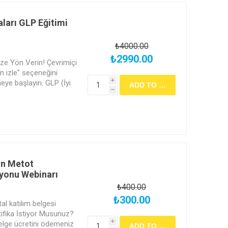
ları GLP Eğitimi
₺4000.00
₺2990.00
inize Yön Verin! Çevrimiçi
n izle" seçeneğini
eye başlayın. GLP (İyi
i
h
izi bir üst seviyeye
kapılarını aralayın!
in Metot
syonu Webinarı
₺400.00
₺300.00
al katılım belgesi
rtifika İstiyor Musunuz?
Belge ücretini ödemeniz
i