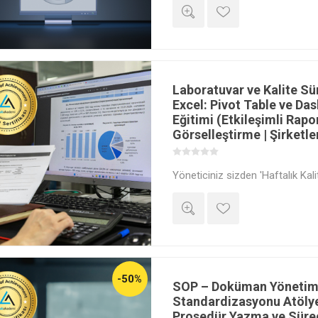
olarak değil, laboratuvarınızın 'K
kullanın. Tekrarlayan işleri tek 
verilerini otomatik çekmeyi ve te
(CoA) oluşturmayı Ahmet Elmalı 
Laboratuvar ve Kalite Süre
Excel: Pivot Table ve Da
Eğitimi (Etkileşimli Rap
Görselleştirme | Şirketle
Yöneticiniz sizden 'Haftalık Kal
istediğinde saatlerce uğraşıyor
statik bir tablodan, tek tıkla gün
'Yönetim Kokpiti'ne (Dashboard
yığınlarını, karar almayı sağlaya
çevirmeyi Ahmet Elmalı ile öğre
-50%
SOP – Doküman Yönetimi
Standardizasyonu Atölye
Prosedür Yazma ve Süreç