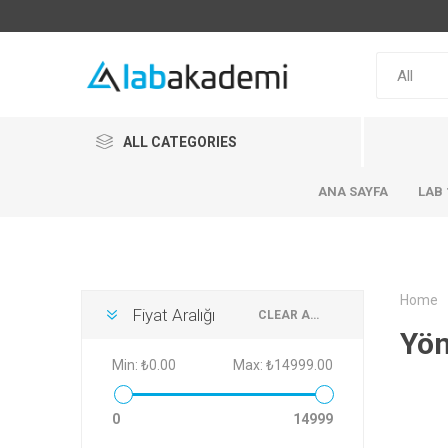
ALL CATEGORIES
ANA SAYFA
LAB 
Home
Fiyat Aralığı
CLEAR ALL
Yön
Min:
₺0.00
Max:
₺14999.00
0
14999