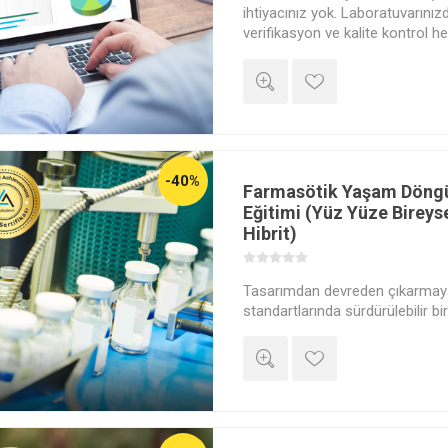
ihtiyacınız yok. Laboratuvarınız
verifikasyon ve kalite kontrol he
altındaki en güçlü araç olan Exce
yapın. Ahmet Elmalı rehberliğinde
dönüştürün. Şirketlere özel dü
atölyesi için fiyat talep ediniz.
-40%
Farmasötik Yaşam Döng
Eğitimi (Yüz Yüze Bireys
Hibrit)
Tasarımdan devreden çıkarmay
standartlarında sürdürülebilir bi
edin. Regülasyonlara tam uyum,
denetim başarısı için sistemlerin
bütüncül bir 'Yaşam Döngüsü' ya
Riski değil, süreci kontrol altına 