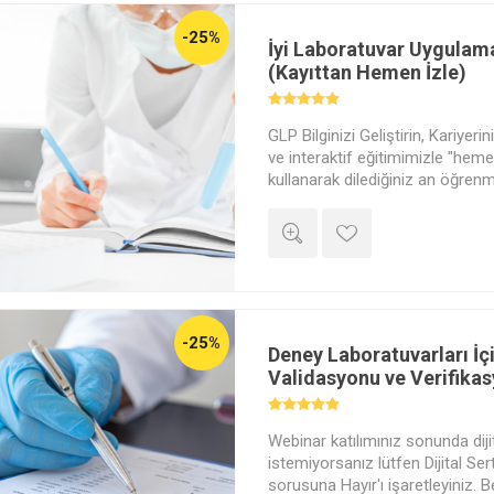
-25%
İyi Laboratuvar Uygulama
(Kayıttan Hemen İzle)
GLP Bilginizi Geliştirin, Kariyer
ve interaktif eğitimimizle "heme
kullanarak dilediğiniz an öğrenm
Laboratuvar Uygulamaları) bilgin
taşıyın, yeni kariyer fırsatlarının 
-25%
Deney Laboratuvarları İç
Validasyonu ve Verifika
Webinar katılımınız sonunda dijit
istemiyorsanız lütfen Dijital Se
sorusuna Hayır'ı işaretleyiniz. 