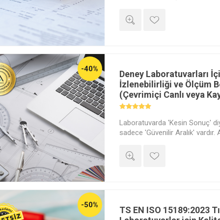
durumunda eğitim sonunda payl
linkindeki bilgileri doldurmanız 
belgeniz adınıza düzenlenecekti
-40%
Deney Laboratuvarları İç
İzlenebilirliği ve Ölçüm Be
(Çevrimiçi Canlı veya Ka
Laboratuvarda 'Kesin Sonuç' diy
sadece 'Güvenilir Aralık' vardır
yanına ± (Artı/Eksi) değerini ko
sonucun kalitesini bilmiyorsunu
anayasası olan İzlenebilirlik Zi
rehberine göre 'Ölçüm Belirsizli
Ahmet Elmalı ile hesaplayarak ö
-50%
TS EN ISO 15189:2023 Tı